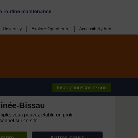
o routine maintenance.
 University
Explore OpenLearn
Accessibility hub
Inscription/Connexion
inée-Bissau
pte, vous pouvez établir un profil
onnel sur ce site.
ompte
Autres cours