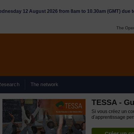
Wednesday 12 August 2026 from 8am to 10.30am (GMT) due t
The Open
Research
The network
TESSA - Gu
Si vous créez un com
d'apprentissage pers
Créer un c