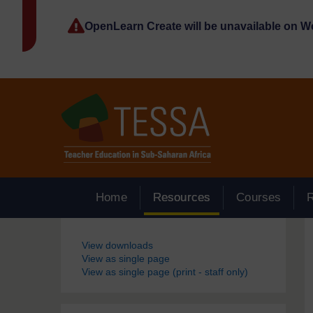
Passer au contenu principal
OpenLearn Create will be unavailable on 
Home
Resources
Courses
Blocs
View downloads
View as single page
View as single page (print - staff only)