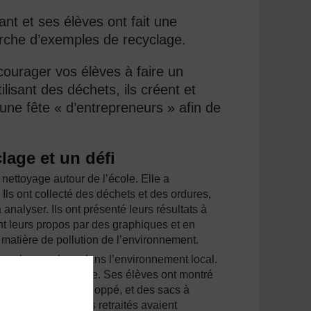
t et ses élèves ont fait une
rche d’exemples de recyclage.
ourager vos élèves à faire un
ilisant des déchets, ils créent et
 une fête « d’entrepreneurs » afin de
lage et un défi
ttoyage autour de l’école. Elle a
Ils ont collecté des déchets et des ordures,
 analyser. Ils ont présenté leurs résultats à
t leurs propos par des graphiques et en
 matière de pollution de l’environnement.
e sur le recyclage dans l’environnement local.
 générale à l’école. Ses élèves ont montré
tir de plastique enveloppé, et des sacs à
éussis, que certains retraités avaient