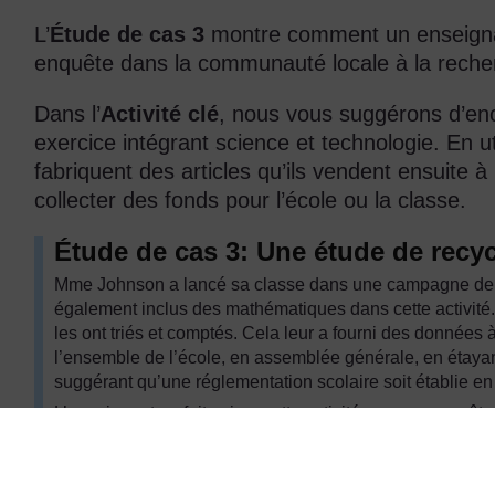
L’
Étude de cas 3
montre comment un enseignan
enquête dans la communauté locale à la reche
Dans l’
Activité clé
, nous vous suggérons d’enc
exercice intégrant science et technologie. En ut
fabriquent des articles qu’ils vendent ensuite à
collecter des fonds pour l’école ou la classe.
Étude de cas 3: Une étude de recyc
Mme Johnson a lancé sa classe dans une campagne de ne
également inclus des mathématiques dans cette activité. 
les ont triés et comptés. Cela leur a fourni des données à
l’ensemble de l’école, en assemblée générale, en étayan
suggérant qu’une réglementation scolaire soit établie en
L’enseignante a fait suivre cette activité par une enquêt
Cela a également été présenté au cours d’une assemblée
les ballons de football que les enfants avaient fait à par
mains et des bourses, très utiles et esthétiquement très r