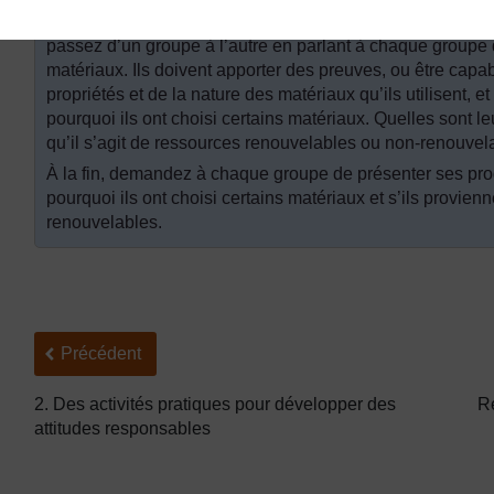
Comment expliquer aux élèves la part de science dans cett
passez d’un groupe à l’autre en parlant à chaque groupe de
matériaux. Ils doivent apporter des preuves, ou être capab
propriétés et de la nature des matériaux qu’ils utilisent, 
pourquoi ils ont choisi certains matériaux. Quelles sont le
qu’il s’agit de ressources renouvelables ou non-renouve
À la fin, demandez à chaque groupe de présenter ses produ
pourquoi ils ont choisi certains matériaux et s’ils provi
renouvelables.
Précédent
Précédent
2. Des activités pratiques pour développer des
Re
attitudes responsables