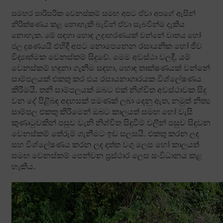
සමහර පාරිසරික වෙනස්කම් සමඟ අපට ඒවා අපගේ ඇසින්
නිරීක්ෂණය කළ නොහැකි බැවින් ඒවා සැබවින්ම දැකිය
නොහැක. මේ සඳහා හොඳ උදාහරණයක් වන්නේ වාතය හෝ
ජල දූෂණයයි
එහිදී අපට නොපෙනෙන රසායනික හෝ ජීව
විද්‍යාත්මක වෙනස්කම් සිදුවේ. මෙම අවස්ථා වලදී, යම්
වෙනස්කම් හඳුනා ගැනීම සඳහා, හොඳ තාක්ෂණයක් වන්නේ
සාම්පලයක් එකතු කර එය රසායනාගාරයක විශ්ලේෂණය
කිරීමයි. තනි සාම්පලයක් ඔබට එක් නිශ්චිත අවස්ථාවක සිදු
වන දේ පිළිබඳ අදහසක් පමණක් ලබා දෙනු ඇත, නමුත් නිත්‍ය
සාම්පල එකතු කිරීමෙන් ඔබට කාලයත් සමඟ හෝ වැසි
කුණාටුවකින් පසුව වැනි නිශ්චිත සිදුවීම් වලින් පසුව සිදුවන
වෙනස්කම් තේරුම් ගැනීමට ඉඩ සලසයි. එකතු කරන ලද
සහ විශ්ලේෂණය කරන ලද දත්ත වගු ලෙස හෝ කාලයත්
සමඟ වෙනස්කම් පෙන්වන ප්‍රස්ථාර ලෙස සංවිධානය කළ
හැකිය.