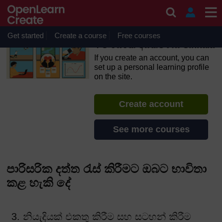
Skip to main content
OpenLearn Create will be unavailable on Wednesday 12
August 2026 from 8am to 10.30am (GMT) due to routine
maintenance.
Get started
Create a course
Free courses
4 පාරිසරික අධීක්ෂණය Sinhala
If you create an account, you can
set up a personal learning profile
on the site.
Create account
See more courses
පාරිසරික දත්ත රැස් කිරීමට ඔබට භාවිතා
කළ හැකි දේ
3. නියැදියක් එකතු කිරීම සහ සටහන් කිරීම