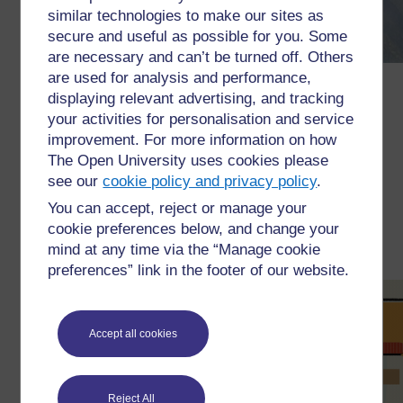
similar technologies to make our sites as
secure and useful as possible for you. Some
are necessary and can’t be turned off. Others
are used for analysis and performance,
අනුගමනය කළ යුතු පියවර:
displaying relevant advertising, and tracking
your activities for personalisation and service
නියැදියක් එකතු කිරීම සඳහා ඔබේ උපකරණ
improvement. For more information on how
සංවිධානය කරන්න
The Open University uses cookies please
ඔබේ නියැදිය එකතු කරන්න
see our
cookie policy and privacy policy
.
ඔබේ සාම්පල රසායනාගාරයක් තුළ
You can accept, reject or manage your
විශ්ලේෂණය කරන්න
cookie preferences below, and change your
ප්රතිඵල බලන්න සහ දත්ත වගුවක් හෝ වගුවක්
mind at any time via the “Manage cookie
නිෂ්පාදනය කරන්න
preferences” link in the footer of our website.
Accept all cookies
Reject All