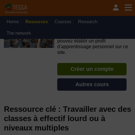
Passer au contenu principal
OpenLearn Create will be unavailable on Wednesday 12
August 2026 from 8am to 10.30am (GMT) due to routine
maintenance.
Home
Resources
Courses
Research
TESSA - Cȏte d’Ivoire
The network
Si vous créez un compte, vous
pouvez établir un profil
d'apprentissage personnel sur ce
site.
Créer un compte
Autres cours
Ressource clé : Travailler avec des
classes à effectif lourd ou à
niveaux multiples