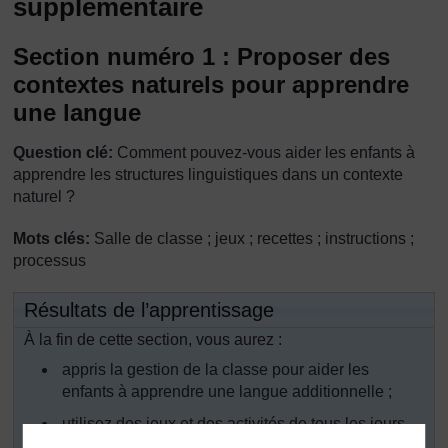
supplémentaire
Section numéro 1 : Proposer des
contextes naturels pour apprendre
une langue
Question clé:
Comment pouvez-vous aider les enfants à
apprendre les structures linguistiques dans un contexte
naturel ?
Mots clés:
Salle de classe ; jeux ; recettes ; instructions ;
processus
Résultats de l’apprentissage
À la fin de cette section, vous aurez :
appris la gestion de la classe pour aider les
enfants à apprendre une langue additionnelle ;
utilisez des jeux et des activités de tous les jours
pour développer les capacités linguistiques des