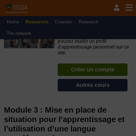
Passer au contenu principal
OpenLearn Create will be unavailable on Wednesday 12
August 2026 from 8am to 10.30am (GMT) due to routine
maintenance.
Home
Resources
Courses
Research
TESSA - Cȏte d’Ivoire
The network
Si vous créez un compte, vous
pouvez établir un profil
d'apprentissage personnel sur ce
site.
Créer un compte
Autres cours
Module 3 : Mise en place de
situation pour l’apprentissage et
l’utilisation d’une langue