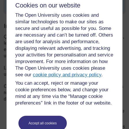
Cookies on our website
enfants et leur vocabulaire.
The Open University uses cookies and
similar technologies to make our sites as
Introduction
secure and useful as possible for you. Some
are necessary and can’t be turned off. Others
Quelles autres possibilités existe-t-il, par la radio, les livres,
are used for analysis and performance,
les magazines, les annonceurs et la télévision, pour vos
displaying relevant advertising, and tracking
enfants d'apprendre une langue différente de celle qu’ils
your activities for personalisation and service
utilisent à la maison ?
improvement. For more information on how
The Open University uses cookies please
La réponse est probablement « très peu ». Ils écoutent et
utilisent cette nouvelle langue uniquement en classe.
see our
cookie policy and privacy policy
.
You can accept, reject or manage your
Cela implique que
vous
êtes la personne à qui incombe la
cookie preferences below, and change your
responsabilité de donner aux enfants la possibilité
mind at any time via the “Manage cookie
d'apprendre une langue par d'autres types de moyens:
preferences” link in the footer of our website.
utiliser et acquérir une grande quantité de vocabulaire
nouveau et de structures grammaticales ;
Accept all cookies
communiquer en utilisant le langage oral au cours des