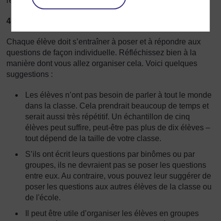
réponses.
4. Poser les questions
Chaque élève doit s’entraîner à poser et à répondre aux
questions de façon individuelle. Réfléchissez bien à la
manière dont vous allez organiser cela. Voici quelques
suggestions :
Les élèves n’ont pas besoin de parler à tout le monde
dans la classe. Cela prendrait beaucoup de temps et
serait aussi très répétitif. Un échantillon de cinq
élèves peut suffire, peut-être pas plus de dix élèves –
tout dépend de la taille de votre classe.
S’ils ont écrit leurs questions par binômes ou par
groupes, ils ne devraient pas se poser les questions
entre eux. Au contraire, vous pouvez leur suggérer de
poser les questions aux autres élèves de la classe ou
de l'école.
Il peut être utile d’organiser les élèves en groupes