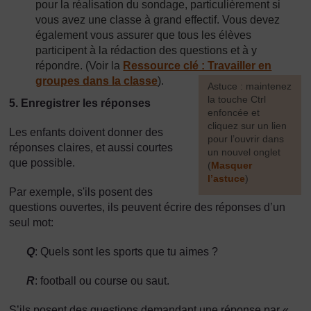
pour la réalisation du sondage, particulièrement si
vous avez une classe à grand effectif. Vous devez
également vous assurer que tous les élèves
participent à la rédaction des questions et à y
répondre. (Voir la
Ressource clé : Travailler en
groupes dans la classe
).
[
Astuce : maintenez
la touche Ctrl
5. Enregistrer les réponses
enfoncée et
cliquez sur un lien
Les enfants doivent donner des
pour l’ouvrir dans
réponses claires, et aussi courtes
un nouvel onglet
que possible.
(
Masquer
l’astuce
)
Par exemple, s'ils posent des
]
questions ouvertes, ils peuvent écrire des réponses d’un
seul mot:
Q
: Quels sont les sports que tu aimes ?
R
: football ou course ou saut.
S’ils posent des questions demandant une réponse par «