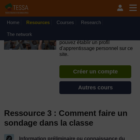
Passer au contenu principal
OpenLearn Create will be unavailable on Wednesday 12
August 2026 from 8am to 10.30am (GMT) due to routine
maintenance.
Home
Resources
Courses
Research
TESSA - Cȏte d’Ivoire
The network
Si vous créez un compte, vous
pouvez établir un profil
d'apprentissage personnel sur ce
site.
Créer un compte
Autres cours
Ressource 3 : Comment faire un
sondage dans la classe
Information préliminaire ou connaissance du