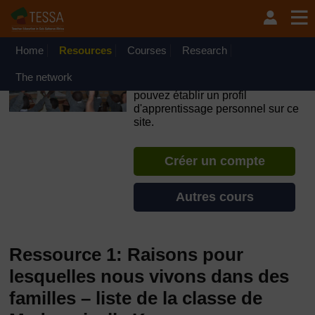
Passer au contenu principal
OpenLearn Create will be unavailable on Wednesday 12
August 2026 from 8am to 10.30am (GMT) due to routine
maintenance.
Home
Resources
Courses
Research
TESSA - Cȏte d’Ivoire
The network
Si vous créez un compte, vous
pouvez établir un profil
d'apprentissage personnel sur ce
site.
Créer un compte
Autres cours
Ressource 1: Raisons pour
lesquelles nous vivons dans des
familles – liste de la classe de