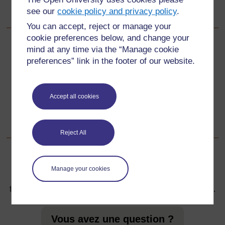
Pour partager l’amitié et l'amour.
see our
cookie policy and privacy policy
.
Pour partager le travail.
You can accept, reject or manage your
cookie preferences below, and change your
mind at any time via the “Manage cookie
Précédent
Précédent
preferences” link in the footer of our website.
3. Travailler avec la communauté
Suivant
Accept all cookies
Suivant
Ressource 2: Réseau familial
Reject All
Manage your cookies
Pour de plus amples informations, référez-vous à notre
foire aux questions qui peut vous fournir l'aide nécessaire.
Vous avez une question ?