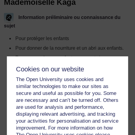
Mademoiselle Kaga
Information préliminaire ou connaissance du
sujet
Pour protéger les enfants
Pour donner de la nourriture et un abri aux enfants.
Pour apprendre aux enfants comment vivre.
Pour apprendre aux enfants ce qu'ils doivent savoir,
Cookies on our website
par exemple être honnête, respecter les autres…
The Open University uses cookies and
Parce que les enfants ne peuvent pas se débrouiller
similar technologies to make our sites as
tout seuls.
secure and useful as possible for you. Some
Pour que les adultes aient de la compagnie.
are necessary and can’t be turned off. Others
are used for analysis and performance,
Parce que les gens sont des êtres sociaux et ne
displaying relevant advertising, and tracking
peuvent pas vivre tout seuls.
your activities for personalisation and service
Pour donner des modèles aux enfants.
improvement. For more information on how
The Open University uses cookies please