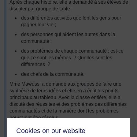
Après chaque histoire, elle a demandé à ses élèves de
discuter par groupe de table :
des différentes activités que font les gens pour
gagner leur vie ;
des personnes qui aident les autres dans la
communauté ;
des problèmes de chaque communauté : est-ce
que ce sont les mêmes ? Quelles sont les
différences ?
des chefs de la communauté.
Mme Mawussi a demandé aux groupes de faire une
synthèse de leurs idées et elle en a écrit les points
principaux au tableau. Avec la classe entière, elle a
discuté des réussites et des problèmes des différentes
communautés et de la manière dont les problèmes
pourraient être résolus.
Comme travail à faire à la maison, elle a demandé aux
Cookies on our website
élèves de réfléchir à leur propre communauté. Au cours