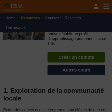
Passer au contenu principal
OpenLearn Create will be unavailable on Wednesday 12
August 2026 from 8am to 10.30am (GMT) due to routine
maintenance.
Home
Resources
Courses
Research
TESSA - Cȏte d’Ivoire
The network
Si vous créez un compte, vous
pouvez établir un profil
d'apprentissage personnel sur ce
site.
Créer un compte
Autres cours
1. Exploration de la communauté
locale
Écrire des contes et discuter permet aux élèves de dire ce