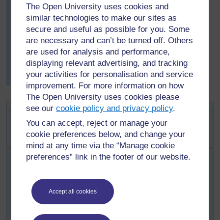
suivant, après avoir fait des recherches (voir
The Open University uses cookies and
Ressource clé
:
Travail de recherche et
similar technologies to make our sites as
d’investigation en classe
),
secure and useful as possible for you. Some
[
Astuce : maintenez
chaque groupe de quatre a
la touche Ctrl
are necessary and can’t be turned off. Others
écrit sa propre description de
enfoncée et
are used for analysis and performance,
cliquez sur un lien
leur communauté. Certains
displaying relevant advertising, and tracking
pour l’ouvrir dans
élèves ont lu ce qu’ils avaient
your activities for personalisation and service
un nouvel onglet
rédigé à la classe entière.
improvement. For more information on how
(
Masquer
l’astuce
)
The Open University uses cookies please
Activité 1 :
see our
cookie policy and privacy policy
.
]
Apprentissage de découverte dans
You can accept, reject or manage your
cookie preferences below, and change your
la communauté locale
mind at any time via the “Manage cookie
preferences” link in the footer of our website.
Demandez à votre classe de faire une séance de
remue-méninges au sujet des principaux groupes
de la communauté locale. Cela peut inclure des
ONG, des groupes culturels, des amis, la famille,
Accept all cookies
les chefs de la communauté, etc.
Organisez vos élèves en groupes de taille