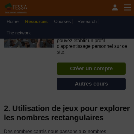
Passer au contenu principal
OpenLearn Create will be unavailable on Wednesday 12
August 2026 from 8am to 10.30am (GMT) due to routine
maintenance.
Home
Resources
Courses
Research
TESSA - Cȏte d’Ivoire
The network
Si vous créez un compte, vous
pouvez établir un profil
d'apprentissage personnel sur ce
site.
Créer un compte
Autres cours
2. Utilisation de jeux pour explorer
les nombres rectangulaires
Des nombres carrés nous passons aux nombres