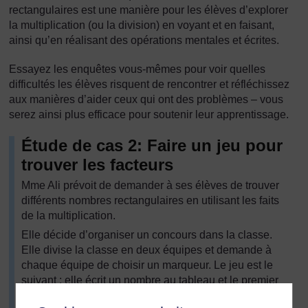
rectangulaires est une manière pour les élèves d’explorer
la multiplication (ou la division) en voyant et en faisant,
ainsi qu’en réalisant des opérations mentales et écrites.
Essayez les enquêtes vous-mêmes pour voir quelles
difficultés les élèves risquent de rencontrer et réfléchissez
aux manières d’aider ceux qui ont des problèmes – vous
serez ainsi plus efficace pour soutenir leur apprentissage.
Étude de cas 2: Faire un jeu pour
trouver les facteurs
Mme Ali prévoit de demander à ses élèves de trouver
différents nombres rectangulaires en utilisant les faits
de la multiplication.
Elle décide d’organiser un concours dans la classe.
Elle divise la classe en deux équipes et demande à
chaque équipe de choisir un marqueur. Le jeu est le
suivant : elle écrit un nombre au tableau et le premier
élève lui donnant deux facteurs corrects pour ce