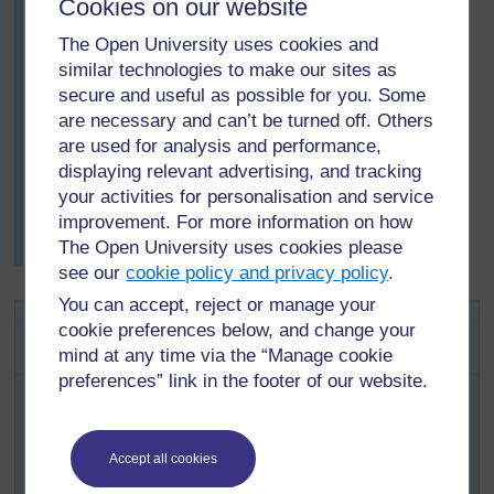
Cookies on our website
nombre marque un point pour son équipe. Mme Ali
explique qu’il y a plus d’une réponse correcte –
The Open University uses cookies and
quelquefois il y en aura beaucoup. Elle donne alors un
similar technologies to make our sites as
exemple en écrivant 6 et en expliquant qu'elle aurait
secure and useful as possible for you. Some
donné un point à tout élève lui disant "2 fois 3" ou "3
are necessary and can’t be turned off. Others
fois 2" ou "1 fois 6" ou "6 fois 1". Les élèves aiment le
are used for analysis and performance,
jeu et participent avec excitation. Mme Ali est très
displaying relevant advertising, and tracking
heureuse car elle a prévu à l’avance que ce jeu aidera
your activities for personalisation and service
ses élèves à faire l’activité suivante.
improvement. For more information on how
Par la suite, elle joue souvent à ce jeu avec ses élèves
The Open University uses cookies please
lorsqu’elle a cinq minutes à la fin de la journée.
see our
cookie policy and privacy policy
.
You can accept, reject or manage your
Activité 2: La multiplication avec
cookie preferences below, and change your
des pions
mind at any time via the “Manage cookie
preferences” link in the footer of our website.
Il vous faut 20 pions, ou 20 capsules de bouteille, ou 20
cailloux pour chaque groupe de quatre ou cinq élèves.
Commencez par répartir la classe en groupes et
Accept all cookies
distribuez les pions.