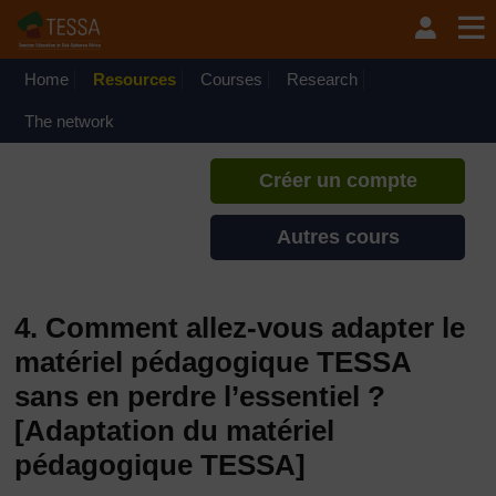
Passer au contenu principal
TESSA - Cȏte d’Ivoire
Si vous créez un compte, vous
pouvez établir un profil
Home
Resources
Courses
Research
d'apprentissage personnel sur ce
site.
The network
Créer un compte
Autres cours
4. Comment allez-vous adapter le
matériel pédagogique TESSA
sans en perdre l’essentiel ?
[Adaptation du matériel
pédagogique TESSA]