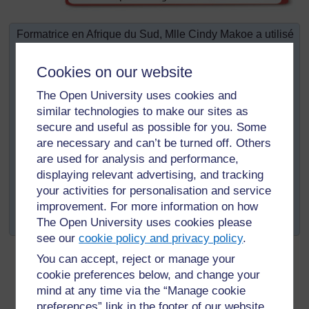
Formatrice en Afrique du Sud, Mlle Cindy Makoe a utilisé
le matériel pédagogique TESSA comme point de départ
d'un travail de discussion sur la « lecture partagée » au
Cookies on our website
cours de ses sessions avec ses élèves-maîtres; elle a
établi un lien entre ces discussions et les leçons que les
The Open University uses cookies and
élèves-maîtres enseignaient pendant leur stage
similar technologies to make our sites as
pédagogique. Elle les a encouragés à s’exercer à la
secure and useful as possible for you. Some
lecture partagée avant de faire ce genre de travail dans
are necessary and can’t be turned off. Others
leur classe. Cindy a demandé aux enseignants des
are used for analysis and performance,
classes où les élèves-maîtres faisaient leur stage de
displaying relevant advertising, and tracking
l’aider à évaluer les élèves-maîtres par le biais de
your activities for personalisation and service
formulaires d'évaluation qui ont ensuite fait l’objet d’une
improvement. For more information on how
discussion avec les élèves-maîtres.
The Open University uses cookies please
see our
cookie policy and privacy policy
.
You can accept, reject or manage your
cookie preferences below, and change your
mind at any time via the “Manage cookie
preferences” link in the footer of our website.