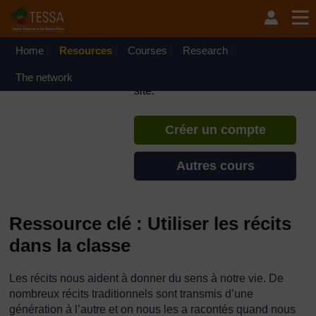
Passer au contenu principal
TESSA - République du
Congo
Home
Resources
Courses
Si vous créez un compte, vous
Research
pouvez établir un profil
The network
d'apprentissage personnel sur ce
site.
Créer un compte
Autres cours
Ressource clé : Utiliser les récits
dans la classe
Les récits nous aident à donner du sens à notre vie. De
nombreux récits traditionnels sont transmis d’une
génération à l’autre et on nous les a racontés quand nous