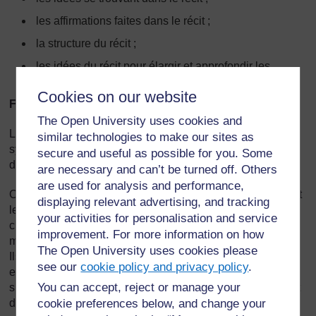
les affirmations faites dans le récit ;
la structure du récit ;
les idées du récit pour élargir et approfondir les
connaissances sur un sujet.
Cookies on our website
Fin de la leçon
The Open University uses cookies and
Les récits utilisés à ce stade permettent souvent de faire la
similar technologies to make our sites as
synthèse de ce qui a été appris. Il est donc bien plus
secure and useful as possible for you. Some
difficile de choisir un récit pour ce moment de la leçon.
are necessary and can’t be turned off. Others
are used for analysis and performance,
On peut s’en servir simplement pour détendre les élèves et
displaying relevant advertising, and tracking
leur donner une expérience agréable avant qu’ils rentrent
your activities for personalisation and service
chez eux. Les récits ont une valeur immense en eux-
improvement. For more information on how
mêmes, car ils offrent réconfort, soutien et divertissement.
The Open University uses cookies please
Ils contribuent à développer la confiance et l’estime de soi,
see our
cookie policy and privacy policy
.
et aident vos élèves à mieux se connaître alors qu’ils
You can accept, reject or manage your
s’identifient avec les personnages de l’histoire. On ne peut
donc pas négliger l’importance de raconter des histoires
cookie preferences below, and change your