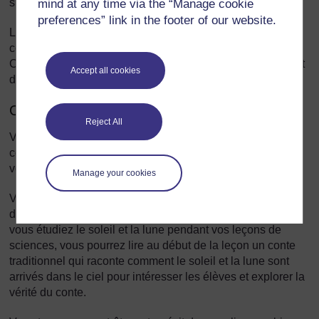
simplement pour le plaisir.
mind at any time via the “Manage cookie
preferences” link in the footer of our website.
La plupart des sociétés du monde ont utilisé les récits
comme moyen de transmettre leur histoire et leurs valeurs.
C’est tout à fait le cas en Afrique, qui possède énormément
Accept all cookies
de récits traditionnels locaux et nationaux.
Où trouver les récits et comment les choisir ?
Reject All
Vous trouverez des récits dans des livres, dans la
communauté locale et en vous-même, ainsi qu’auprès de
vos élèves.
Manage your cookies
Vous devez choisir le récit en fonction de son message et
de l’usage que vous souhaitez en faire. Par exemple, si
vous étudiez le soleil et la lune pendant vos leçons de
sciences, vous pourrez lire au début de la leçon un conte
traditionnel qui raconte comment le soleil et la lune sont
arrivés dans le ciel pour intéresser les élèves et explorer la
vérité du conte.