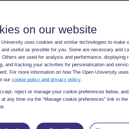
Introduction
Les enfants doivent grandir en apprenant à respecter et à p
kies on our website
devrions tous être des naturalistes. Un naturaliste s’intéress
quelqu’un qui se préoccupe constamment du monde qui l’en
comprendre. Il a une vue d’ensemble précise dans son espr
University uses cookies and similar technologies to make o
dans la nature. Toute nouvelle observation trouve une pla
 and useful as possible for you. Some are necessary and ca
f. Others are used for analysis and performance, displaying 
Comment les enseignants peuvent-ils aider les élèves à ac
g, and tracking your activities for personalisation and servic
dont la nature est organisée ? Cette section explore comme
nt. For more information on how The Open University uses
étendre leurs connaissances des êtres vivants. Vous apport
les exposerez, fabriquerez des modèles et effectuerez des
e our
cookie policy and privacy policy
.
ccept, reject or manage your cookie preferences below, an
 at any time via the “Manage cookie preferences” link in the 
te.
1