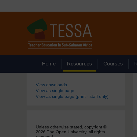
Passer au contenu principal
Home
Resources
Courses
Blocs
View downloads
View as single page
View as single page (print - staff only)
Unless otherwise stated, copyright ©
2026 The Open University, all rights
reserved.