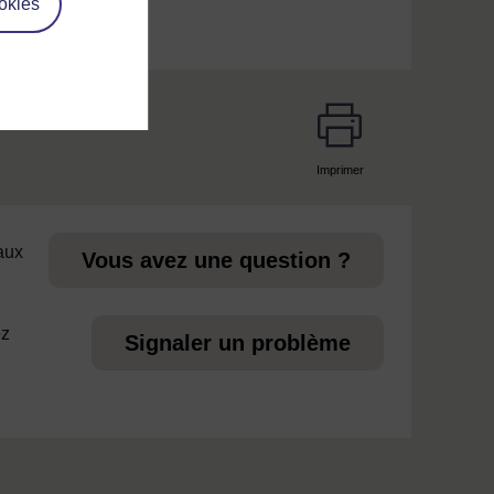
okies
Imprimer
page
 aux
Vous avez une question ?
ez
Signaler un problème