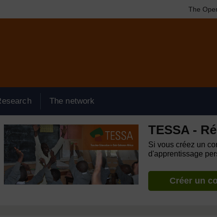
The Open
Research
The network
TESSA - Ré
Si vous créez un com
d'apprentissage pers
Créer un c