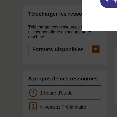
Accept
Télécharger les ressources
Télécharger ces ressources pour les
utiliser hors-ligne ou sur une autre
machine.
Formats
disponibles
A propos de ces ressources
1 heure d'étude
1
Niveau 1: Préliminaire