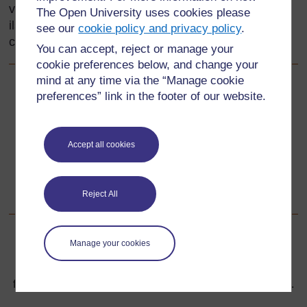
votre classe, en préparant des activités auxquelles
The Open University uses cookies please
ils auront l'impression d'avoir participé, vous
see our
cookie policy and privacy policy
.
contribuez à leur bien-être émotionnel.
You can accept, reject or manage your
cookie preferences below, and change your
mind at any time via the “Manage cookie
Précédent
Précédent
preferences” link in the footer of our website.
Ressource 3: Aliments locaux
Accept all cookies
Suivant
Suivant
1. Apprendre à partager et à mettre en partage
Reject All
Manage your cookies
Pour de plus amples informations, référez-vous à notre
foire aux questions qui peut vous fournir l'aide nécessaire.