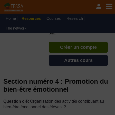
Passer au contenu principal
TESSA - République du
Congo
Home
Resources
Courses
Si vous créez un compte, vous
Research
pouvez établir un profil
The network
d'apprentissage personnel sur ce
site.
Créer un compte
Autres cours
Section numéro 4 : Promotion du
bien-être émotionnel
Question clé:
Organisation des activités contribuant au
bien-être émotionnel des élèves ?