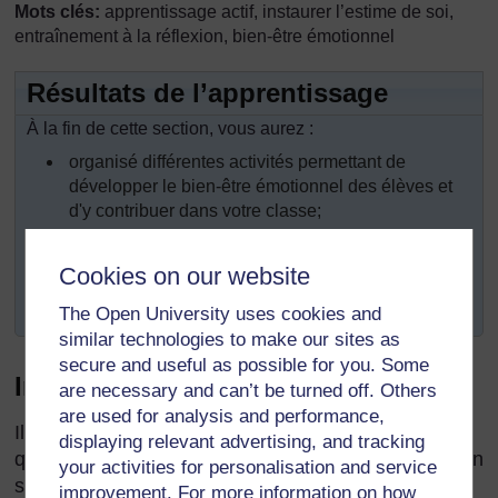
Mots clés:
apprentissage actif, instaurer l’estime de soi,
entraînement à la réflexion, bien-être émotionnel
Résultats de l’apprentissage
À la fin de cette section, vous aurez :
organisé différentes activités permettant de
développer le bien-être émotionnel des élèves et
d'y contribuer dans votre classe;
travaillé d’une manière positive et affirmative;
Cookies on our website
réfléchi à votre propre comportement en
développant le bien-être émotionnel de vos élèves.
The Open University uses cookies and
similar technologies to make our sites as
secure and useful as possible for you. Some
Introduction
are necessary and can’t be turned off. Others
are used for analysis and performance,
Il est beaucoup plus facile et amusant d’apprendre
displaying relevant advertising, and tracking
quand on se sent en sécurité et qu’on a confiance en
your activities for personalisation and service
soi. En respectant et en soutenant les élèves dans
improvement. For more information on how