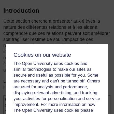
Introduction
Cette section cherche à présenter aux élèves la
nature des différentes relations et à les aider à
comprendre que ces relations peuvent soit améliorer
soit fragiliser l'estime de soi. L’impact de ces
relations sur l’éducation des élèves peut être
important. En tant qu’enseignant, vous avez la
Cookies on our website
responsabilité de faire de votre mieux pour leur
The Open University uses cookies and
fournir un environnement qui soit un soutien à leur
similar technologies to make our sites as
apprentissage.
secure and useful as possible for you. Some
La « Charte africaine des Droits et du Bien-être de
are necessary and can’t be turned off. Others
are used for analysis and performance,
l’Enfant » (page 2) indique que :
displaying relevant advertising, and tracking
your activities for personalisation and service
Dans toute action concernant un enfant, entreprise par
improvement. For more information on how
une quelconque personne ou autorité, l'intérêt
supérieur
The Open University uses cookies please
de l'enfant sera la considération primordiale...