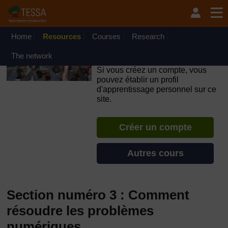
Passer au contenu principal
OpenLearn Create will be unavailable on Wednesday 12
August 2026 from 8am to 10.30am (GMT) due to routine
maintenance.
Home
Resources
Courses
Research
TESSA - République du
The network
Congo
Si vous créez un compte, vous
pouvez établir un profil
d'apprentissage personnel sur ce
site.
Créer un compte
Autres cours
Section numéro 3 : Comment
résoudre les problèmes
numériques