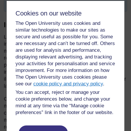
« réflexion sur la réflexion » chez vos élèves.
Cookies on our website
The Open University uses cookies and
Introduction
similar technologies to make our sites as
secure and useful as possible for you. Some
La résolution de problèmes est une manière
are necessary and can’t be turned off. Others
intéressante de développer la réflexion
are used for analysis and performance,
mathématique de vos élèves. Les élèves doivent
displaying relevant advertising, and tracking
réfléchir aux calculs devant être faits avant de
your activities for personalisation and service
pouvoir trouver la réponse. Ils doivent donc trier les
improvement. For more information on how
informations fournies pour définir les éléments dont
The Open University uses cookies please
ils ont besoin pour trouver la réponse et pour trouver
see our
cookie policy and privacy policy
.
la méthode à utiliser.
You can accept, reject or manage your
Ceci les aidera à exprimer leur réflexion
cookie preferences below, and change your
mathématique et à comprendre et reconnaître les
mind at any time via the “Manage cookie
preferences” link in the footer of our website.
caractéristiques profondes d’un problème
mathématique. Il vous sera peut-être utile de
réfléchir aux raisons pour lesquelles la résolution