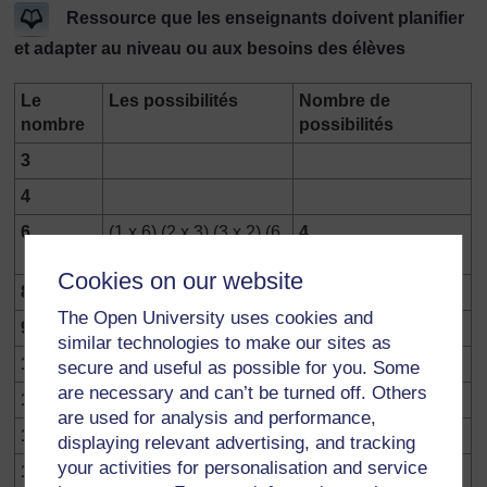
Ressource que les enseignants doivent planifier
et adapter au niveau ou aux besoins des élèves
Le
Les possibilités
Nombre de
nombre
possibilités
3
4
6
(1 x 6) (2 x 3) (3 x 2) (6
4
x 1)
Cookies on our website
8
The Open University uses cookies and
9
similar technologies to make our sites as
10
secure and useful as possible for you. Some
are necessary and can’t be turned off. Others
12
are used for analysis and performance,
14
displaying relevant advertising, and tracking
your activities for personalisation and service
15