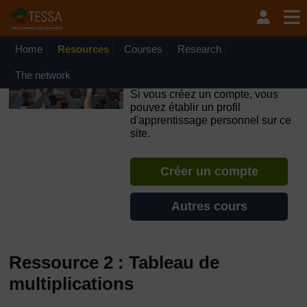
Passer au contenu principal
OpenLearn Create will be unavailable on Wednesday 12
August 2026 from 8am to 10.30am (GMT) due to routine
maintenance.
Home
Resources
Courses
Research
TESSA - République du
The network
Congo
Si vous créez un compte, vous
pouvez établir un profil
d'apprentissage personnel sur ce
site.
Créer un compte
Autres cours
Ressource 2 : Tableau de
multiplications