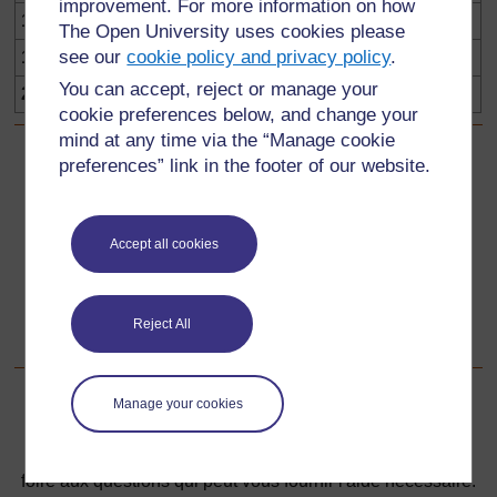
improvement. For more information on how
16
The Open University uses cookies please
see our
cookie policy and privacy policy
.
18
You can accept, reject or manage your
20
cookie preferences below, and change your
mind at any time via the “Manage cookie
preferences” link in the footer of our website.
Précédent
Précédent
Ressource 1 : Les nombres carrés
Accept all cookies
Suivant
Suivant
Reject All
Ressource 3 : Les dizaines et les unités
Manage your cookies
Pour de plus amples informations, référez-vous à notre
foire aux questions qui peut vous fournir l'aide nécessaire.