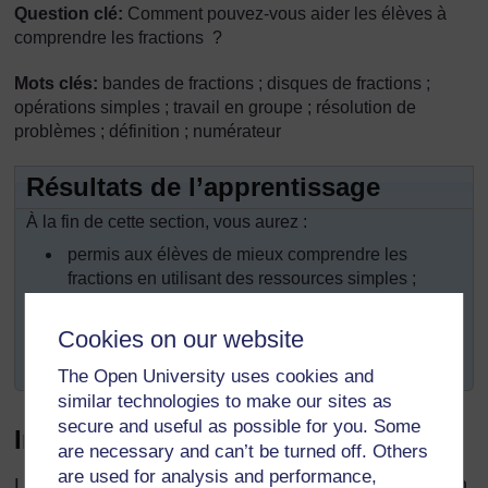
Question clé:
Comment pouvez-vous aider les élèves à
comprendre les fractions ?
Mots clés:
bandes de fractions ; disques de fractions ;
opérations simples ; travail en groupe ; résolution de
problèmes ; définition ; numérateur
Résultats de l’apprentissage
À la fin de cette section, vous aurez :
permis aux élèves de mieux comprendre les
fractions en utilisant des ressources simples ;
utilisé le travail en groupe et la résolution de
Cookies on our website
problèmes pour donner de l'assurance aux élèves
en ce qui concerne les fractions.
The Open University uses cookies and
similar technologies to make our sites as
secure and useful as possible for you. Some
Introduction
are necessary and can’t be turned off. Others
are used for analysis and performance,
Le fait d’autoriser les élèves à diviser des choses en