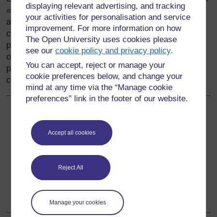
displaying relevant advertising, and tracking
« parties d’un tout » en utilisant des objets réels les
your activities for personalisation and service
aide à passer plus facilement à des idées abstraites
improvement. For more information on how
comme les fractions, la division, les quotients et les
The Open University uses cookies please
proportions. Cette section vous aide à utiliser des
see our
cookie policy and privacy policy
.
objets physiques simples et des activités pratiques
You can accept, reject or manage your
pour développer la compréhension de ces concepts
cookie preferences below, and change your
chez vos élèves.
mind at any time via the “Manage cookie
preferences” link in the footer of our website.
Précédent
Précédent
Accept all cookies
Ressource 4 : Table de multiplication
Suivant
Suivant
Reject All
1. Explorer les fractions simples en groupes, avec des
ressources simples
Manage your cookies