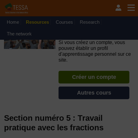
Passer au contenu principal
OpenLearn Create will be unavailable on Wednesday 12
August 2026 from 8am to 10.30am (GMT) due to routine
maintenance.
Home
Resources
Courses
Research
TESSA - République du
The network
Congo
Si vous créez un compte, vous
pouvez établir un profil
d'apprentissage personnel sur ce
site.
Créer un compte
Autres cours
Section numéro 5 : Travail
pratique avec les fractions