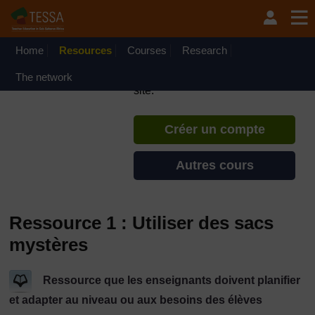
Passer au contenu principal
TESSA - République du
Congo
Home
Resources
Courses
Si vous créez un compte, vous
Research
pouvez établir un profil
The network
d'apprentissage personnel sur ce
site.
Créer un compte
Autres cours
Ressource 1 : Utiliser des sacs
mystères
Ressource que les enseignants doivent planifier
et adapter au niveau ou aux besoins des élèves