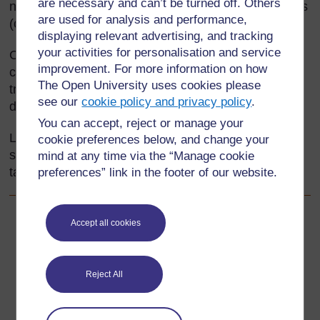
are necessary and can’t be turned off. Others
nombreux exemples de formes qui ont été modifiées
are used for analysis and performance,
(changées) ou transformées.
displaying relevant advertising, and tracking
your activities for personalisation and service
Cette section vous aidera à développer vos propres
improvement. For more information on how
connaissances de la géométrie et de la
The Open University uses cookies please
transformation ainsi que vos aptitudes pour
see our
cookie policy and privacy policy
.
développer la compréhension de vos élèves.
You can accept, reject or manage your
L’objectif de la plupart des ressources de cette
cookie preferences below, and change your
section est donc de renforcer vos connaissances en
mind at any time via the “Manage cookie
tant qu’enseignant de mathématiques.
preferences” link in the footer of our website.
Accept all cookies
Précédent
Précédent
Ressource 6 : Enregistrer la symétrie
Reject All
Suivant
Suivant