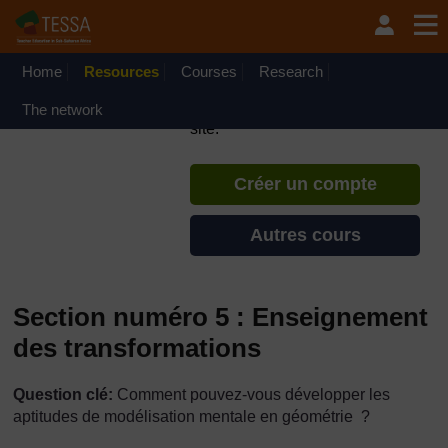
Passer au contenu principal
TESSA - République du
Congo
Home
Resources
Courses
Si vous créez un compte, vous
Research
pouvez établir un profil
The network
d'apprentissage personnel sur ce
site.
Créer un compte
Autres cours
Section numéro 5 : Enseignement
des transformations
Question clé:
Comment pouvez-vous développer les
aptitudes de modélisation mentale en géométrie ?