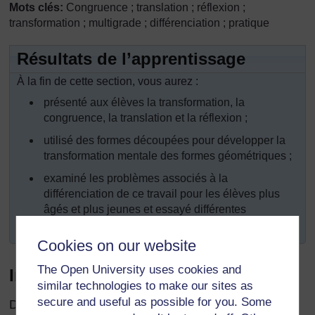
Mots clés:
Congruence ; translation ; réflexion ;
transformation ; multigrade ; différenciation ; pratique
Résultats de l’apprentissage
À la fin de cette section, vous aurez :
présenté aux élèves la transformation, la
congruence, la translation et la réflexion ;
utilisé des formes découpées pour développer la
transformation mentale des formes géométriques ;
examiné les problèmes associés à la
différenciation de ce travail pour les élèves plus
âgés et plus jeunes et essayé différentes
méthodes.
Cookies on our website
The Open University uses cookies and
Introduction
similar technologies to make our sites as
secure and useful as possible for you. Some
Dans notre vie quotidienne, nous voyons de