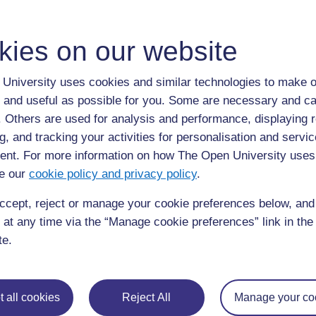
« Que se passerait-il si je déplaçais cette forme de six e
nouvelles coordonnées (x,y) ? » Lorsqu’ils répondent corr
déplaçais la forme de 3 espaces vers le bas ? » Mme Kpo
kies on our website
estime que les élèves comprennent clairement ce qui se
Elle leur dit ensuite : « Maintenant, chacun d’entre vou
University uses cookies and similar technologies to make o
les coordonnées d’un triangle et une translation à appliqu
 and useful as possible for you. Some are necessary and ca
dessinez le triangle qu’on vous a décrit, calculez les c
f. Others are used for analysis and performance, displaying 
position. Si vous le faites correctement, vous pouvez en
g, and tracking your activities for personalisation and servic
triangles pour vous tester les uns les autres. »
nt. For more information on how The Open University uses
Les élèves apprécient le respect de leur enseignante et la
se poser mutuellement des défis mathématiques.
e our
cookie policy and privacy policy
.
ccept, reject or manage your cookie preferences below, an
Activité 2: Étudier les translations 
 at any time via the “Manage cookie preferences” link in the 
Vérifiez que les élèves comprennent comment donner les 
te.
toute la classe. Pour différencier la tâche pour les élève
sur la différenciation dans
la Ressource 4 : Translater et 
Demandez aux élèves de dessiner et de découper un trian
 all cookies
Reject All
Manage your co
feuille de papier quadrillé: insistez sur le fait que chaqu