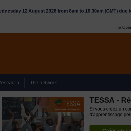
Wednesday 12 August 2026 from 8am to 10.30am (GMT) due t
The Open
Research
The network
TESSA - Ré
Si vous créez un com
d'apprentissage pers
Créer un c