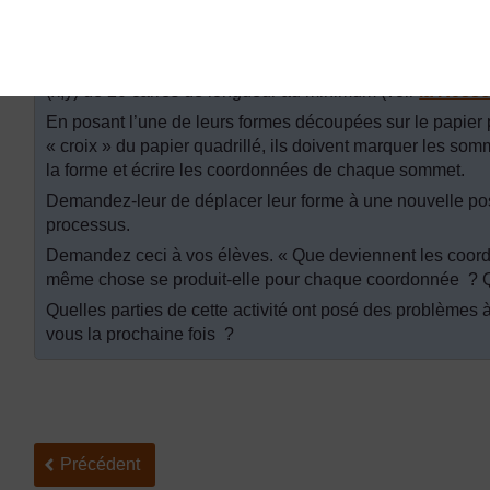
trouver à l’une des « croix » de leur papier quadrillé. De
Aucun côté ne doit faire plus de 10 carrés de long.
Sur une seconde feuille de papier quadrillé, demandez au
(x,y) de 20 carrés de longueur au minimum (voir
la Resso
En posant l’une de leurs formes découpées sur le papier 
« croix » du papier quadrillé, ils doivent marquer les somm
la forme et écrire les coordonnées de chaque sommet.
Demandez-leur de déplacer leur forme à une nouvelle posit
processus.
Demandez ceci à vos élèves. « Que deviennent les coord
même chose se produit-elle pour chaque coordonnée ? 
Quelles parties de cette activité ont posé des problèmes
vous la prochaine fois ?
Précédent
Précédent