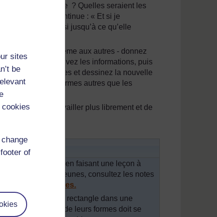
spaces vers la droite ? Quelles seraient les
ectement, elle continue : « Et si je
ffon continue ainsi jusqu’à ce qu’elle
 passe.
s doit poser un problème aux autres - donnez
ur sites
er au triangle. Écrivez les informations, puis
n’t be
oordonnées translatées et dessinez la nouvelle
relevant
suite essayer des formes autres que les
e
 cookies
 possibilité de travailler plus librement et de
d change
en pratique
footer of
coordonnées (x,y) en faisant une leçon à
s plus âgés ou plus jeunes, consultez les notes
refléter les triangles.
gle, un carré et un rectangle dans une
okies
e angle (ou sommet) de leurs formes doit se