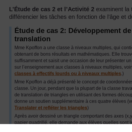
L’Étude de cas 2 et l’Activité 2
examinent la t
différencier les tâches en fonction de l’âge et 
Étude de cas 2: Développement de
translation
Mme Kpoffon a une classe à niveaux multiples, qui conti
obtenant de bons résultats en mathématiques. Elle trouve
suffisamment et saisit une occasion de leur présenter un 
sur l’enseignement aux classes à niveaux multiples, voi
classes à effectifs lourds ou à niveaux multiples
.)
Mme Kpoffon a déjà présenté le concept de coordonnées (
classe. Un jour, pendant que la plupart de la classe travai
de translation de triangles en utilisant des formes déc
donne un soutien supplémentaire à ces quatre élèves (v
Translater et refléter les triangles
)
Après avoir dessiné un triangle comportant des axes (x,y)
papier quadrillé, elle demande aux élèves quelles sont
trois angles (sommets) - ils trouvent la réponse facilemen