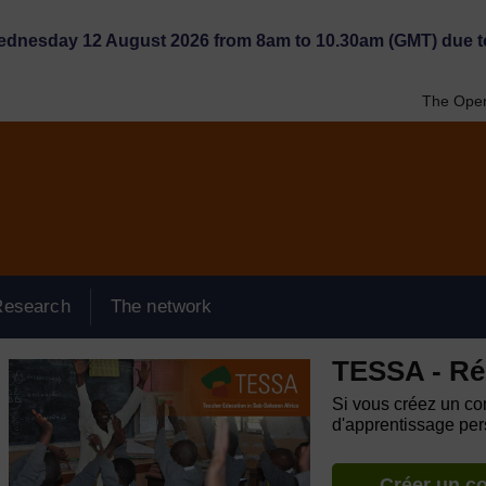
Wednesday 12 August 2026 from 8am to 10.30am (GMT) due t
The Open
Research
The network
TESSA - Ré
Si vous créez un com
d'apprentissage pers
Créer un c