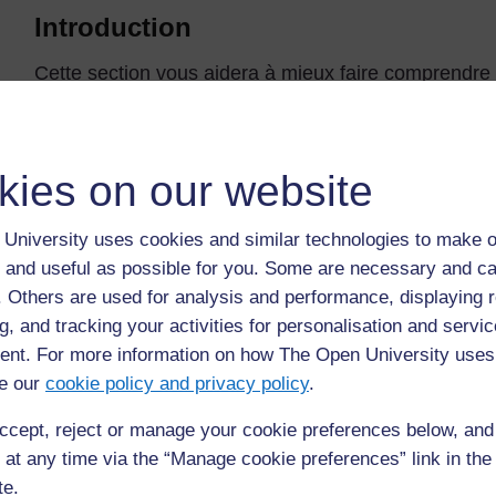
Introduction
Cette section vous aidera à mieux faire comprendre 
longueur et comment les utiliser: estimer, mesurer, d
interpréter et calculer.
L’élève peut réaliser des travaux d’investigation et 
kies on our website
ou en groupes. Les élèves peuvent également travaill
oralement à la classe, soit par le biais d’un devoir éc
University uses cookies and similar technologies to make o
recherche sont basés sur une idée ou un phénomène
 and useful as possible for you. Some are necessary and ca
faire, vous effectuez plusieurs tâches afin de trouv
f. Others are used for analysis and performance, displaying 
posez. Les travaux d’investigation et de recherche p
g, and tracking your activities for personalisation and servic
prendre la forme de recherches dans des livres, etc.
nt. For more information on how The Open University uses
savoir plus sur l’étude voir la
Ressource clé : Utili
e our
cookie policy and privacy policy
.
recherche en classe
.
ccept, reject or manage your cookie preferences below, an
 at any time via the “Manage cookie preferences” link in the 
te.