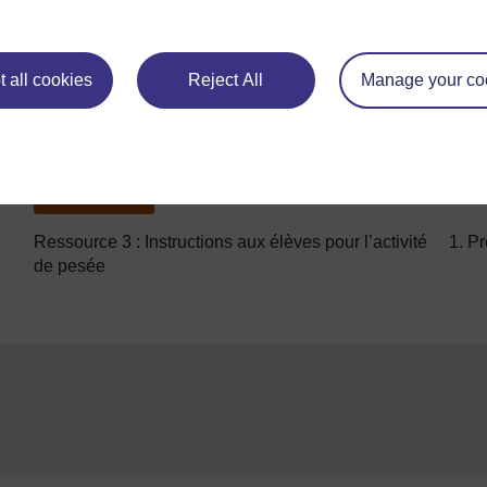
 all cookies
Reject All
Manage your co
Précédent
Précédent
Ressource 3 : Instructions aux élèves pour l’activité
1. Pr
de pesée