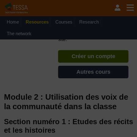
Passer au contenu principal
TESSA - République du
Congo
Home
Resources
Courses
Si vous créez un compte, vous
Research
pouvez établir un profil
The network
d'apprentissage personnel sur ce
site.
Créer un compte
Autres cours
Module 2 : Utilisation des voix de
la communauté dans la classe
Section numéro 1 : Etudes des récits
et les histoires