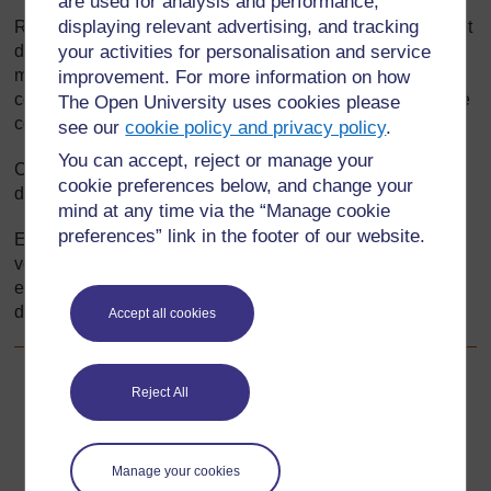
are used for analysis and performance,
displaying relevant advertising, and tracking
Raconter des histoires est un élément important de la vie et
de la culture des communautés. Ce module considère les
your activities for personalisation and service
manières de renforcer les liens entre l’école et la
improvement. For more information on how
communauté par l’utilisation des histoires de cette dernière
The Open University uses cookies please
comme ressources d’apprentissage.
see our
cookie policy and privacy policy
.
You can accept, reject or manage your
Cette section vous présente l'importance de la recherche
cookie preferences below, and change your
dans l'enseignement et l'apprentissage.
mind at any time via the “Manage cookie
preferences” link in the footer of our website.
En réalisant des activités d’investigation et de recherche,
vous trouverez des réponses à vos questions, vous
essayerez des nouvelles idées pour ensuite les utiliser
dans le cadre d'un ouvrage original.
Accept all cookies
Suivant
Reject All
Suivant
1. Travail de recherche sur pourquoi on raconte des
histoires
Manage your cookies