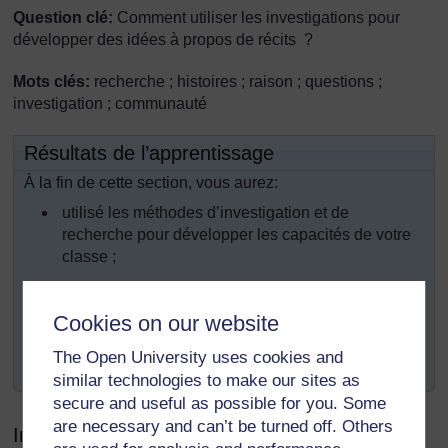
Question clé:
Comment utiliser les investigations pour
développer des idées à propos de récits ?
Mots clés:
recherche ; histoires ; raison ; questions ;
investigation ; communauté
Résultats de l’apprentissage
À la fin de cette section, vous aurez:
utilisé les méthodes d’investigation et de
recherche pour développer les capacités de votre
classe ;
déterminé la capacité qu’ont vos élèves à
comprendre des récits ;
Cookies on our website
recherché des façons de créer des histoires ou des
The Open University uses cookies and
récits originaux.
similar technologies to make our sites as
secure and useful as possible for you. Some
are necessary and can’t be turned off. Others
Introduction