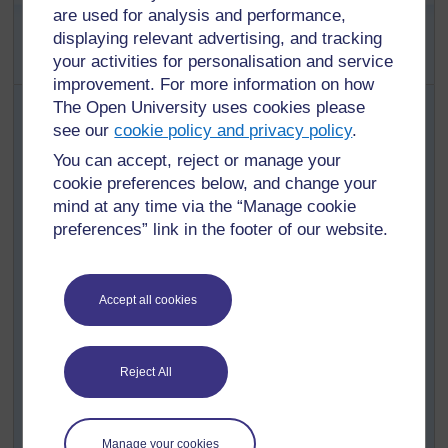
Activité 2 : Jeux et chansons des
are used for analysis and performance,
membres plus anciens de la
displaying relevant advertising, and tracking
communauté
your activities for personalisation and service
improvement. For more information on how
Demandez à vos élèves de demander à une
The Open University uses cookies please
personne plus âgée (parents, grands-parents,
see our
cookie policy and privacy policy
.
voisins, etc.) de leur enseigner un jeu, une
You can accept, reject or manage your
chanson ou un chant qu'ils aimaient quand ils
cookie preferences below, and change your
étaient jeunes. Vos élèves doivent apprendre les
mind at any time via the “Manage cookie
règles et les paroles et tout autre ressource dont ils
preferences” link in the footer of our website.
ont besoin.
Le jour suivant, faites une liste des jeux et des
chansons que les enfants ont rapportés de chez
Accept all cookies
eux.
Créez des groupes composés des enfants qui ont
rapporté les mêmes chansons ou les mêmes jeux.
Reject All
Demandez-leur de se préparer à enseigner ce jeu
ou chanson à la classe.
Demandez-leur d’écrire la chanson, le chant ou la
Manage your cookies