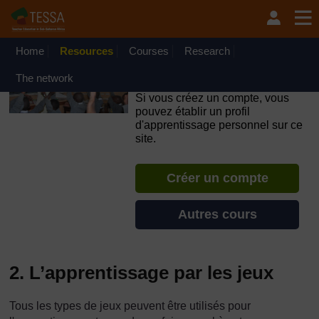
Passer au contenu principal
OpenLearn Create will be unavailable on Wednesday 12
August 2026 from 8am to 10.30am (GMT) due to routine
maintenance.
Home
Resources
Courses
Research
TESSA - République du
The network
Congo
Si vous créez un compte, vous
pouvez établir un profil
d'apprentissage personnel sur ce
site.
Créer un compte
Autres cours
2. L’apprentissage par les jeux
Tous les types de jeux peuvent être utilisés pour