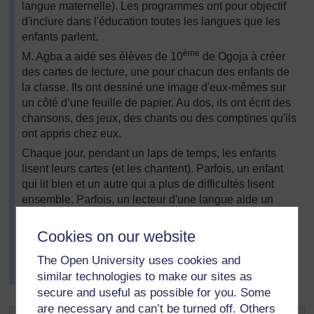
langue maternelle). Les programmes ont pour objectif
d'inclure dans l'éducation toutes les langues que les
enfants parlent.
ème
M. Agba a aidé ses élèves de 10
de Ogoja à créer
des cartes de lecture, une pour chacun des enfants de
la classe. Ils ont dessiné une image d'eux-mêmes sur
un côté d’une feuille de papier. Au dos, ils ont écrit des
chansons, des jeux, des chants ou des comptines qu'ils
ont appris chez eux.
Chaque jour, pendant un laps de temps, les enfants
lisent leurs cartes (et les chantent). Parfois, un enfant
qui lit bien et un autre qui a plus de difficultés lisent
ensemble. Parfois, un lecteur d'une langue aide un
autre enfant à lire sa langue et à prononcer les sons.
Parfois, ils représentent les comptines et jouent les
Cookies on our website
jeux. M. Agba a remarqué que sa classe était plus
The Open University uses cookies and
heureuse et que les enfants s'intégraient davantage
similar technologies to make our sites as
depuis le début de cette activité.
secure and useful as possible for you. Some
are necessary and can’t be turned off. Others