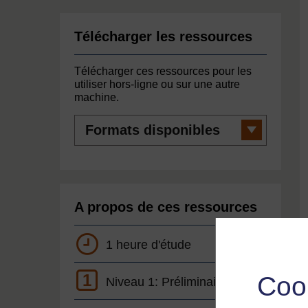
Télécharger les ressources
Télécharger ces ressources pour les
utiliser hors-ligne ou sur une autre
machine.
Formats
disponibles
A propos de ces ressources
1 heure d'étude
1
Coo
Niveau 1: Préliminaire