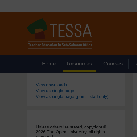
Passer au contenu principal
Home
Resources
Courses
Blocs
View downloads
View as single page
View as single page (print - staff only)
Unless otherwise stated, copyright ©
2026 The Open University, all rights
reserved.