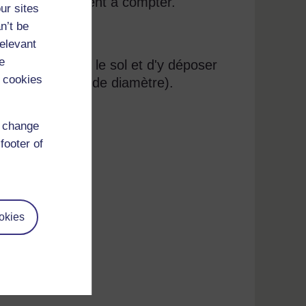
u'ils s'entraînent à compter.
ur sites
n’t be
relevant
e
r un cercle sur le sol et d'y déposer
 cookies
 plus d’un mètre de diamètre).
d change
footer of
okies