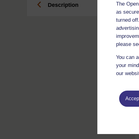
The Open 
Description
as secure
turned of
advertisin
improveme
please se
You can a
your mind
our websi
Accept