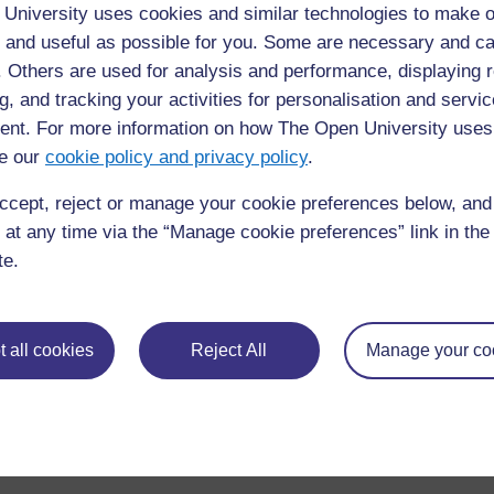
pour apprendre aux enfants à compter et pour q
University uses cookies and similar technologies to make o
 and useful as possible for you. Some are necessary and ca
2. Le jeu des cailloux
f. Others are used for analysis and performance, displaying 
g, and tracking your activities for personalisation and servic
Les préparations de ce jeu consistent à dessine
nt. For more information on how The Open University uses
quelques cailloux. (Ce cercle ne doit pas faire
e our
cookie policy and privacy policy
.
ccept, reject or manage your cookie preferences below, an
 at any time via the “Manage cookie preferences” link in the 
te.
 all cookies
Reject All
Manage your co