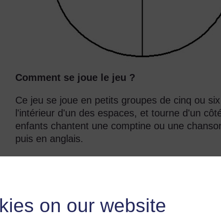
Comment se joue le jeu ?
Ce jeu se joue en petits groupes de cinq ou si
l'intérieur d'un des espaces, et tourne d'un côté
enfants chantent une comptine ou une chanson 
puis en anglais.
Quelles activités d'apprentissage étaient b
Ce jeu a été développé pour montrer comment l'u
langue propre des enfants et en anglais peut fac
kies on our website
l'utilisation d'une comptine ou d'une chanson 