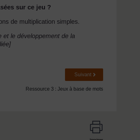
asées sur ce jeu ?
ions de multiplication simples.
le et le développement de la
iée]
Suivant
Suivant
Ressource 3 : Jeux à base de mots
Imprimer