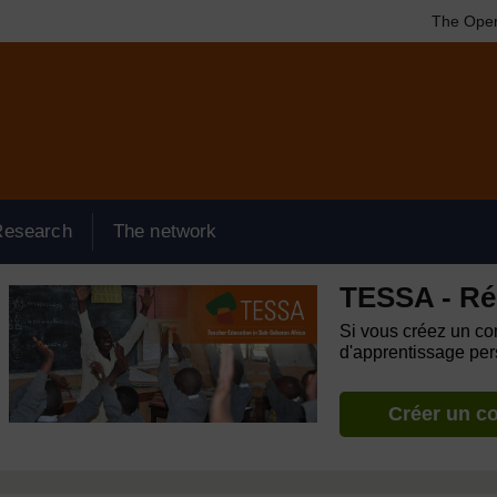
The Open
Research
The network
TESSA - Ré
Si vous créez un com
d'apprentissage pers
Créer un c