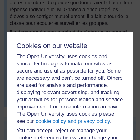
autres membres du groupe qui donneraient chacun leur
réponse individuelle. M. Gnansa a encouragé les
élèves à se corriger mutuellement. Il a fait le tour de la
classe pour écouter et surveiller les groupes.
Il a demandé à chaque enfant de rédiger « un rapport
de détective » sur les membres de son groupe. Les six
Cookies on our website
phrases de ce rapport devaient être construites de la
façon suivante :
The Open University uses cookies and
similar technologies to make our sites as
Koudjolou jouait avec son frère à huit heures du soir.
secure and useful as possible for you. Some
Erisa préparait le dîner à huit heures du soir.
are necessary and can’t be turned off. Others
are used for analysis and performance,
La
Ressource 1 : Structures de leçon alternatives
a
displaying relevant advertising, and tracking
fourni à M. Gnansa des modèles à partir desquels il
your activities for personalisation and service
s'est inspiré pour les élèves de sa classe de CE2 .
improvement. For more information on how
The Open University uses cookies please
see our
cookie policy and privacy policy
.
Activité 1 : Exercice sur les prix
You can accept, reject or manage your
Trouvez ou réalisez une publicité ou une liste de prix de
cookie preferences below, and change your
légumes locaux, incluant des réductions de prix (la