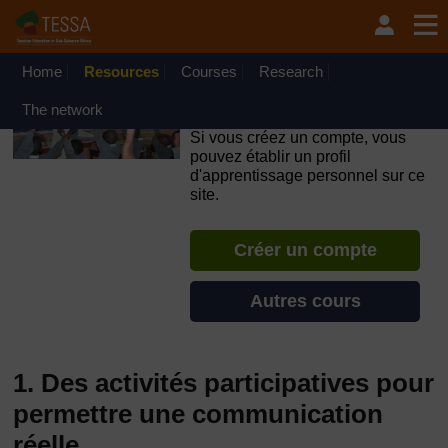
Passer au contenu principal
OpenLearn Create will be unavailable on Wednesday 12
August 2026 from 8am to 10.30am (GMT) due to routine
maintenance.
Home
Resources
Courses
Research
TESSA - République du
The network
Congo
Si vous créez un compte, vous
pouvez établir un profil
d'apprentissage personnel sur ce
site.
Créer un compte
Autres cours
1. Des activités participatives pour
permettre une communication
réelle