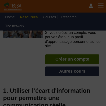
Passer au contenu principal
OpenLearn Create will be unavailable on Wednesday 12
August 2026 from 8am to 10.30am (GMT) due to routine
maintenance.
Home
Resources
Courses
Research
TESSA - République du
The network
Congo
Si vous créez un compte, vous
pouvez établir un profil
d'apprentissage personnel sur ce
site.
Créer un compte
Autres cours
1. Utiliser l’écart d'information
pour permettre une
communication réelle