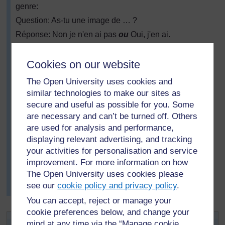
genre:
Question: As-tu une image de … ?
Réponse: Non je n'en ai pas
ou
Oui, j'en ai.
Elle leur a demandé de continuer cet exercice jusqu'à
ce qu'ils constituent en groupe de quatre personnes
Cookies on our website
ayant des images similaires.
The Open University uses cookies and
Une fois les groupes constitués, les membres devaient
similar technologies to make our sites as
parler d’eux-mêmes à une autre personne, et trouver,
secure and useful as possible for you. Some
en discutant, une chose qu'ils avaient en commun: par
are necessary and can’t be turned off. Others
exemple tous les quatre pouvaient avoir une sœur plus
are used for analysis and performance,
jeune ou aimer ou ne pas aimer un type particulier de
displaying relevant advertising, and tracking
musique ou de nourriture, etc.
your activities for personalisation and service
Les enseignants ont beaucoup aimé cette activité et ont
improvement. For more information on how
fini par bien se connaître entre eux.
The Open University uses cookies please
Comment pouvez-vous organiser quelque chose de
see our
cookie policy and privacy policy
.
semblable dans votre classe ?
You can accept, reject or manage your
cookie preferences below, and change your
Activité 1 : Trouver un partenaire
mind at any time via the “Manage cookie