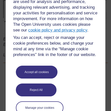
are used for analysis and performance,
displaying relevant advertising, and tracking
your activities for personalisation and service
improvement. For more information on how
The Open University uses cookies please
see our
cookie policy and privacy policy
.
You can accept, reject or manage your
Emprunté de: Livres en exposition: New Day-by-Day
cookie preferences below, and change your
English Course
mind at any time via the “Manage cookie
preferences” link in the footer of our website.
Line drawings: Modern English Teacher, 10
Accept all cookies
Précédent
Précédent
Ressource 1 : Plus d'activités sur l'écart d'information
Reject All
Suivant
Suivant
Manage your cookies
Ressource 3 : Mots et sens – les os dans le corps humain