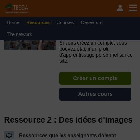
Passer au contenu principal
OpenLearn Create will be unavailable on Wednesday 12
August 2026 from 8am to 10.30am (GMT) due to routine
maintenance.
Home
Resources
Courses
Research
TESSA - République du
The network
Congo
Si vous créez un compte, vous
pouvez établir un profil
d'apprentissage personnel sur ce
site.
Créer un compte
Autres cours
Ressource 2 : Des idées d'images
Ressources que les enseignants doivent