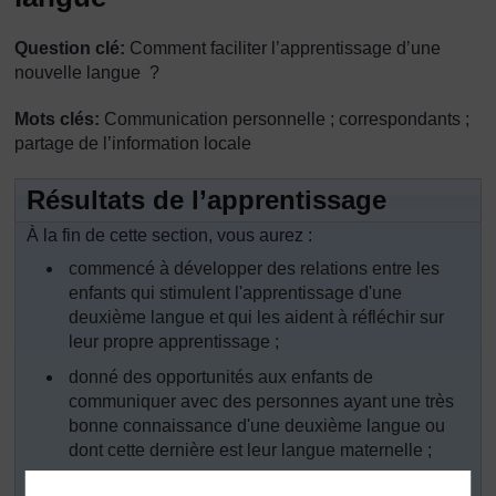
Question clé:
Comment faciliter l’apprentissage d’une
nouvelle langue ?
Mots clés:
Communication personnelle ; correspondants ;
partage de l’information locale
Résultats de l’apprentissage
À la fin de cette section, vous aurez :
commencé à développer des relations entre les
enfants qui stimulent l'apprentissage d'une
deuxième langue et qui les aident à réfléchir sur
leur propre apprentissage ;
donné des opportunités aux enfants de
communiquer avec des personnes ayant une très
bonne connaissance d'une deuxième langue ou
dont cette dernière est leur langue maternelle ;
établi des opportunités de communication avec