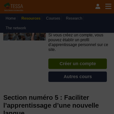
Passer au contenu principal
OpenLearn Create will be unavailable on Wednesday 12
August 2026 from 8am to 10.30am (GMT) due to routine
maintenance.
Home
Resources
Courses
Research
TESSA - République du
The network
Congo
Si vous créez un compte, vous
pouvez établir un profil
d'apprentissage personnel sur ce
site.
Créer un compte
Autres cours
Section numéro 5 : Faciliter
l’apprentissage d’une nouvelle
langue