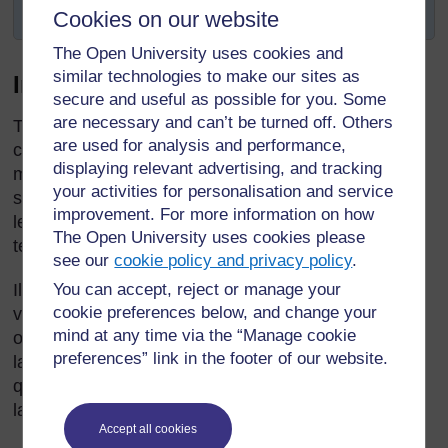
des enfants en dehors de l'école.
Cookies on our website
The Open University uses cookies and
similar technologies to make our sites as
Introduction
secure and useful as possible for you. Some
are necessary and can’t be turned off. Others
Très peu d'enfants africains ont la possibilité de
are used for analysis and performance,
communiquer avec des personnes dont la langue
displaying relevant advertising, and tracking
maternelle est leur deuxième langue. Souvent, ils
your activities for personalisation and service
sont en contact avec cette langue à travers la
improvement. For more information on how
lecture, en écoutant la radio ou en regardant la
The Open University uses cookies please
télévision.
see our
cookie policy and privacy policy
.
Il existe cependant des stratégies pour permettre à
You can accept, reject or manage your
cookie preferences below, and change your
vos élèves de parler et d’écrire à des personnes qui
mind at any time via the “Manage cookie
ont une très bonne maîtrise de leur deuxième
preferences” link in the footer of our website.
langue. Il est également possible de faire en sorte
que vos élèves communiquent, dans leur deuxième
langue, avec des enfants d'autres écoles.
Accept all cookies