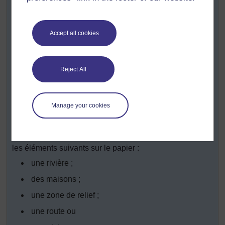
Demandez à chaque groupe de penser quelle serait la
meilleure place pour s'installer, par exemple à côté
d'une rivière, mais loin des zones inondables.
Accept all cookies
Demandez à chaque groupe de présenter ses
découvertes au reste de la classe et d'identifier les
facteurs communs ensemble.
Reject All
Puis demandez à chaque groupe de penser à ce sujet et
de noter les activités qui peuvent avoir été réalisées par
les personnes de ces installations.
Manage your cookies
Demandez à présent à chaque groupe de dessiner son
propre village. Donnez à chaque groupe une grande
feuille de papier. Demandez aux groupes de marquer
les éléments suivants sur le papier :
une rivière ;
des maisons ;
une zone de relief ;
une route ou