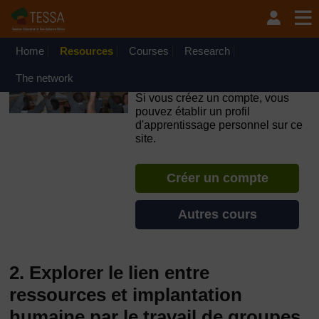
Passer au contenu principal
OpenLearn Create will be unavailable on Wednesday 12
August 2026 from 8am to 10.30am (GMT) due to routine
maintenance.
Home
Resources
Courses
Research
TESSA - République du
The network
Congo
Si vous créez un compte, vous
pouvez établir un profil
d'apprentissage personnel sur ce
site.
Créer un compte
Autres cours
2. Explorer le lien entre
ressources et implantation
humaine par le travail de groupes