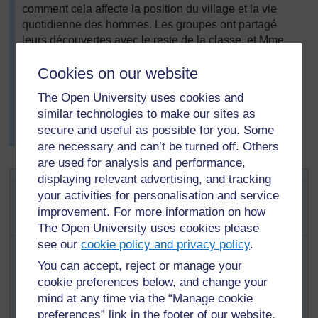
comment cela affecte la position du village et la vie
quotidienne des hommes. Les groupes ont partagé
leurs découvertes avec le reste de la classe, et Mme
Atsu a écrit leurs idées au tableau. Ils ont ensuite parlé
Cookies on our website
de l'importance de chaque idée.
Mme Atsu était très satisfaite de la discussion
The Open University uses cookies and
intéressante de ses élèves - cela signifiait qu'ils avaient
similar technologies to make our sites as
compris la relation entre les ressources naturelles et les
secure and useful as possible for you. Some
installations humaines.
are necessary and can’t be turned off. Others
are used for analysis and performance,
Activité 2: Mettre en rapport les
displaying relevant advertising, and tracking
your activities for personalisation and service
ressources et les installations
improvement. For more information on how
humaines
The Open University uses cookies please
see our
cookie policy and privacy policy
.
Divisez la classe en groupes et demandez à chaque
groupe de penser aux besoins de chaque personne qui
You can accept, reject or manage your
s'installe (par exemple aliments, eau, abri). Demandez à
cookie preferences below, and change your
une personne de chaque groupe de faire une liste des
mind at any time via the “Manage cookie
idées.
preferences” link in the footer of our website.