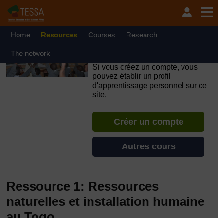
Passer au contenu principal
OpenLearn Create will be unavailable on Wednesday 12
August 2026 from 8am to 10.30am (GMT) due to routine
maintenance.
Home
Resources
Courses
Research
TESSA - République du
The network
Congo
Si vous créez un compte, vous
pouvez établir un profil
d'apprentissage personnel sur ce
site.
Créer un compte
Autres cours
Ressource 1: Ressources
naturelles et installation humaine
au Togo