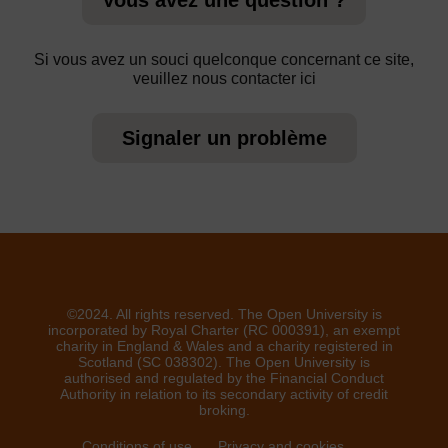
Vous avez une question ?
Si vous avez un souci quelconque concernant ce site,
veuillez nous contacter ici
Signaler un problème
©2024. All rights reserved. The Open University is
incorporated by Royal Charter (RC 000391), an exempt
charity in England & Wales and a charity registered in
Scotland (SC 038302). The Open University is
authorised and regulated by the Financial Conduct
Authority in relation to its secondary activity of credit
broking.
Conditions of use
Privacy and cookies