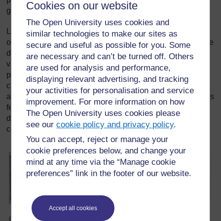
Cookies on our website
générations à venir.
The Open University uses cookies and
Le tiers du territoire togolais est couvert de montagnes qui
similar technologies to make our sites as
ont constitué sites de refuge pour certains peuples. Le reste
secure and useful as possible for you. Some
du territoire est constitué de plaines fertiles. C'est là où
are necessary and can’t be turned off. Others
vivent la plupart des Togolais. Les agriculteurs n'avaient
are used for analysis and performance,
pas à se soucier de la surexploitation de la terre puisque
displaying relevant advertising, and tracking
chaque année les cours d'eau inondaient les terres
your activities for personalisation and service
agricoles et les refertilisaient. Elles étaient si fertiles que les
improvement. For more information on how
fermiers récoltaient abondamment. Le Togo dispose aussi
The Open University uses cookies please
d'importantes ressources comme les phosphates, le
see our
cookie policy and privacy policy
.
calcaire exploités par de grandes entreprises.
You can accept, reject or manage your
cookie preferences below, and change your
mind at any time via the “Manage cookie
preferences” link in the footer of our website.
Accept all cookies
Crue
Récolte