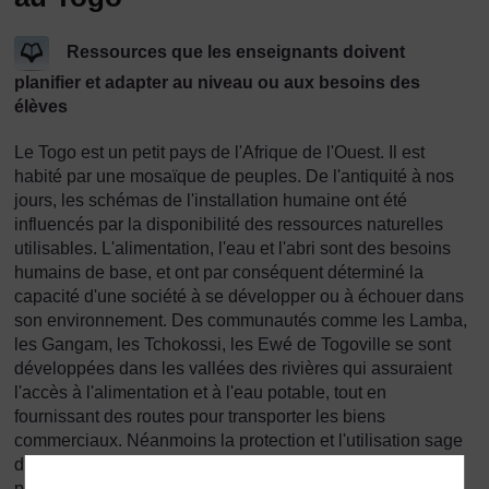
Ressources que les enseignants doivent
planifier et adapter au niveau ou aux besoins des
élèves
Le Togo est un petit pays de l'Afrique de l'Ouest. Il est
habité par une mosaïque de peuples. De l'antiquité à nos
jours, les schémas de l'installation humaine ont été
influencés par la disponibilité des ressources naturelles
utilisables. L'alimentation, l'eau et l'abri sont des besoins
humains de base, et ont par conséquent déterminé la
capacité d'une société à se développer ou à échouer dans
son environnement. Des communautés comme les Lamba,
les Gangam, les Tchokossi, les Ewé de Togoville se sont
développées dans les vallées des rivières qui assuraient
l'accès à l'alimentation et à l'eau potable, tout en
fournissant des routes pour transporter les biens
commerciaux. Néanmoins la protection et l'utilisation sage
de ces ressources ont enfin déterminé la capacité de la
population à prospérer et à développer la vie pour les