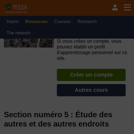
Passer au contenu principal
OpenLearn Create will be unavailable on Wednesday 12
August 2026 from 8am to 10.30am (GMT) due to routine
maintenance.
Home
Resources
Courses
Research
TESSA - République du
The network
Congo
Si vous créez un compte, vous
pouvez établir un profil
d'apprentissage personnel sur ce
site.
Créer un compte
Autres cours
Section numéro 5 : Étude des
autres et des autres endroits