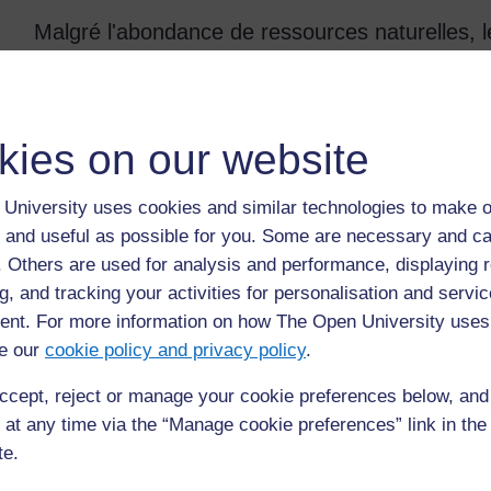
Malgré l'abondance de ressources naturelles, l
niveau de vie très bas. Leurs produits agricole
Anié
kies on our website
Anié est un point commercial sur la nationale 
située sur une route commerciale très importan
University uses cookies and similar technologies to make o
temps capables de développer de forts contacts
 and useful as possible for you. Some are necessary and ca
aussi construit des réseaux entre les transporte
f. Others are used for analysis and performance, displaying 
permettent de déplacer les produits de manièr
g, and tracking your activities for personalisation and servic
nt. For more information on how The Open University uses
La plupart des habitants d'Anié sont commerçan
e our
cookie policy and privacy policy
.
agricoles, des volailles et des chèvres à bon pr
environs et peuvent les revendre plus chers da
ccept, reject or manage your cookie preferences below, an
importantes comme Atakpamé, Kara ou Lomé.
 at any time via the “Manage cookie preferences” link in the 
te.
En résultat, les habitants d'Anié ont un niveau 
des villages des alentours. Anié a des infrastr