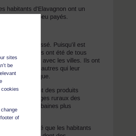
es habitants d'Elavagnon ont un
s sont en effet peu payés.
N°1 Lomé-Cinkassé. Puisqu'il est
te, les habitants ont été de tous
ur sites
 commerciaux avec les villes. Ils ont
n’t be
urs routiers et autres qui leur
relevant
e plus économique.
e
 cookies
ts. Ils achètent des produits
ix dans les villages ruraux des
ns les zones urbaines plus
d change
footer of
de vie plus élevé que les habitants
uctures sociales, dont des