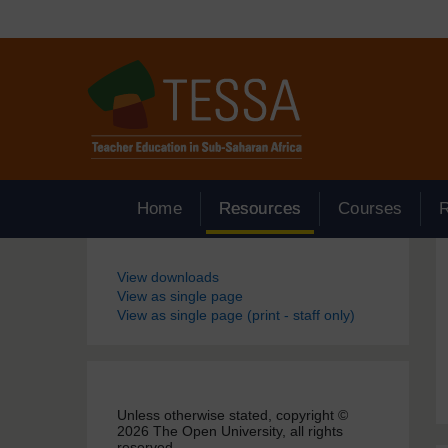
Passer au contenu principal
Home
Resources
Courses
Blocs
View downloads
View as single page
View as single page (print - staff only)
Unless otherwise stated, copyright ©
2026 The Open University, all rights
reserved.