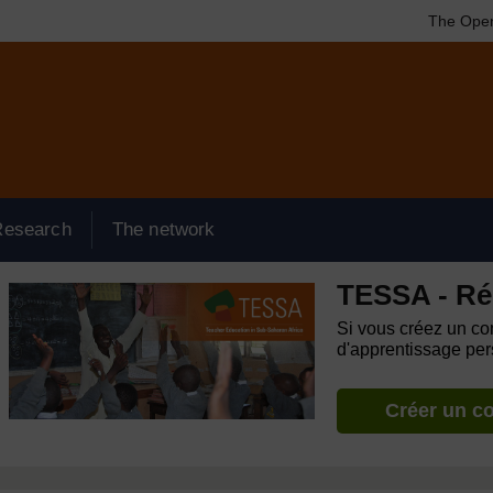
The Open
Research
The network
TESSA - Ré
Si vous créez un com
d'apprentissage pers
Créer un c