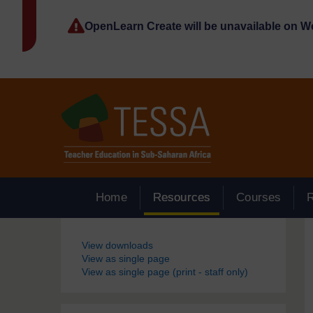
Passer au contenu principal
OpenLearn Create will be unavailable on 
Home
Resources
Courses
Blocs
View downloads
View as single page
View as single page (print - staff only)