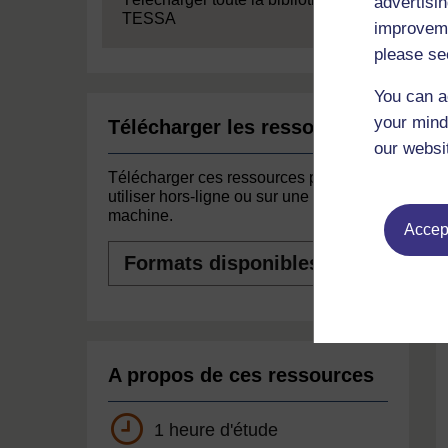
advertisin
TESSA
improveme
please se
You can a
your mind
Télécharger les ressources
our websi
Télécharger ces ressources pour les
utiliser hors-ligne ou sur une autre
machine.
Accept
Formats
disponibles
A propos de ces ressources
1 heure d'étude