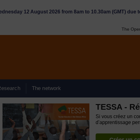
Wednesday 12 August 2026 from 8am to 10.30am (GMT) due t
The Open
Research
The network
TESSA - Ré
Si vous créez un com
d'apprentissage pers
Créer un c