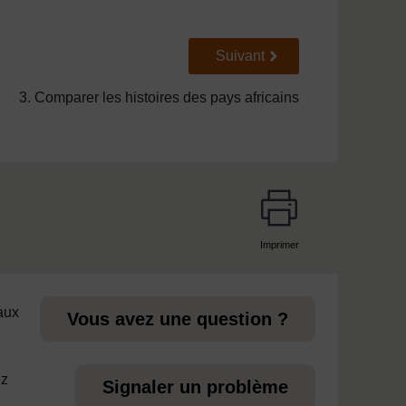
Suivant
Suivant
3. Comparer les histoires des pays africains
Imprimer
page
 aux
Vous avez une question ?
ez
Signaler un problème