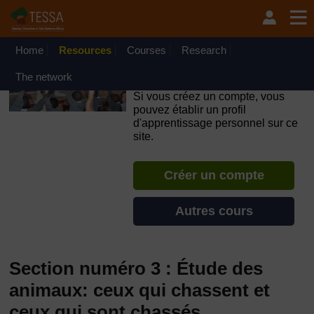
Passer au contenu principal
OpenLearn Create will be unavailable on Wednesday 12
August 2026 from 8am to 10.30am (GMT) due to routine
maintenance.
Home
Resources
Courses
Research
TESSA - République du
The network
Congo
Si vous créez un compte, vous
pouvez établir un profil
d'apprentissage personnel sur ce
site.
Créer un compte
Autres cours
Section numéro 3 : Étude des
animaux: ceux qui chassent et
ceux qui sont chassés