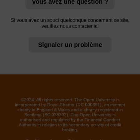
Vous avez une question ?
Si vous avez un souci quelconque concernant ce site,
veuillez nous contacter ici
Signaler un problème
©2024. All rights reserved. The Open University is
incorporated by Royal Charter (RC 000391), an exempt
charity in England & Wales and a charity registered in
Scotland (SC 038302). The Open University is
authorised and regulated by the Financial Conduct
Authority in relation to its secondary activity of credit
broking.