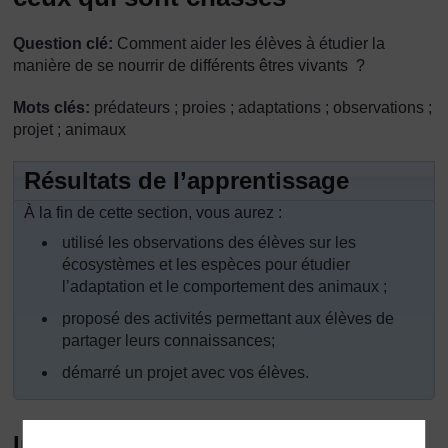
Question clé:
Comment aider les élèves à étudier la
manière de se nourrir de différents êtres vivants ?
Mots clés:
prédateurs ; proies ; adaptations ; observations ;
projet ; animaux
Résultats de l’apprentissage
À la fin de cette section, vous aurez :
utilisé les observations des élèves sur les
écosystèmes et les espèces pour étudier
l’adaptation et le comportement des animaux ;
proposé des activités permettant aux élèves de
partager leurs connaissances;
démarré un projet avec vos élèves.
Introduction