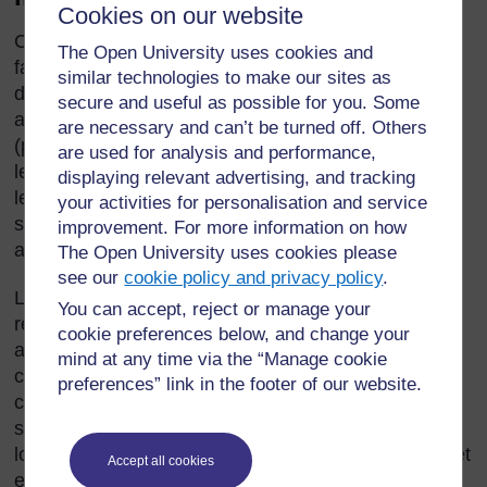
Cookies on our website
Contrairement aux plantes vertes, qui peuvent
The Open University uses cookies and
fabriquer leur propre nourriture, tous les animaux
similar technologies to make our sites as
doivent trouver et manger des plantes ou d’autres
secure and useful as possible for you. Some
animaux pour survivre. Les animaux qui chassent
are necessary and can’t be turned off. Others
(prédateurs) sont adaptés pour trouver et attraper
are used for analysis and performance,
leurs proies en procédant de façon très variée selon
displaying relevant advertising, and tracking
les espèces. Les animaux qui sont chassés (proies)
your activities for personalisation and service
sont également adaptés pour éviter d’être trouvés,
improvement. For more information on how
attrapés et dévorés.
The Open University uses cookies please
see our
cookie policy and privacy policy
.
Les élèves sont souvent fascinés par l’étude des
You can accept, reject or manage your
relations entre adaptation et nutrition chez les
cookie preferences below, and change your
animaux. Dans cette section, nous étudions
mind at any time via the “Manage cookie
comment inciter les élèves à poser des questions
preferences” link in the footer of our website.
commençant par « pourquoi ? » en nous appuyant
sur l’étude des animaux de notre environnement
local. Nous voyons également comment structurer et
Accept all cookies
enregistrer les observations des élèves sur les