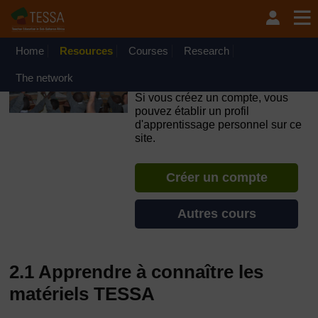
Passer au contenu principal
OpenLearn Create will be unavailable on Wednesday 12
August 2026 from 8am to 10.30am (GMT) due to routine
maintenance.
Home
Resources
Courses
Research
TESSA - République du
The network
Congo
Si vous créez un compte, vous
pouvez établir un profil
d'apprentissage personnel sur ce
site.
Créer un compte
Autres cours
2.1 Apprendre à connaître les
matériels TESSA