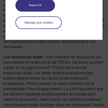
classe
. Il y est fait référence dans tous les domaines des
Reject All
modules. Les Ressources Clés peuvent être facilement
localisées sur la page d'accueil du site web TESSA
(
www.tessafrica.net
). Elles constituent un très bon point de
Manage your cookies
départ pour fidéliser vos futurs enseignants à TESSA. Nous
vous suggérons d'imprimer les ressources clés et de les
emmener avec vous lors de vos visites de classe. Elles
sont également très utiles comme ressources pour vos
séminaires.
Les ressources audio :
une collection de ressources qui
enrichissent les textes écrits de TESSA. On peut y accéder
à partir de la page d'accueil TESSA par la touche
ressources audio. Les petits sketchs dramatisent des
scènes dans et autour de l'école locale impliquant
enseignants, élèves, parents et autres membres de la
communauté. Pour chaque sketch, il y a des questions que
les élèves-instituteurs doivent prendre en compte pour
mener la discussion ; bien choisis, les sketchs constituent
une ressource idéale à utiliser dans vos séminaires. Seules