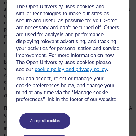
comme un moyen d'apprentissage de l'enseignement. Les
The Open University uses cookies and
activités de formation dans sa propre école sont différentes
similar technologies to make our sites as
des activités traditionnelles utilisées dans la formation des
secure and useful as possible for you. Some
enseignants en ce sens qu’elles relient la théorie à la
are necessary and can’t be turned off. Others
pratique ; les enseignants sont encouragés à réfléchir de
are used for analysis and performance,
manière critique sur ce qui se passe dans leur salle de
displaying relevant advertising, and tracking
classe.
your activities for personalisation and service
improvement. For more information on how
Les matériels ont été adaptés pour mieux répondre aux
The Open University uses cookies please
besoins locaux, la culture et l’environnement dans une
variété de contextes nationaux à travers l'Afrique sub-
see our
cookie policy and privacy policy
.
saharienne et sont disponibles en quatre langues
You can accept, reject or manage your
différentes (anglais, arabe, français et kiswahili).
cookie preferences below, and change your
L'ensemble des matériels TESSA en français, est
mind at any time via the “Manage cookie
disponible à partir de la page d'accueil de TESSA.
preferences” link in the footer of our website.
Ressources clés :
Une série de
Ressources Clés
TESSA
est disponible pour soutenir toutes les sections. Ces
Accept all cookies
ressources clés fournissent un soutien sur les questions
transversales telles que, par exemple
Travailler avec des
classes à effectif lourd
ou
Travailler en groupes dans la