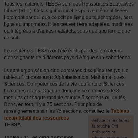
Tous les matériels TESSA sont des Ressources Educatives
Libres (REL). Cela signifie qu'elles peuvent être utilisées
librement par qui que ce soit en ligne ou téléchargées, hors
ligne ou imprimées. Elles peuvent être adaptées, modifiées
ou intégrées à d'autres matériels, sous quelque forme que
ce soit.
Les matériels TESSA ont été écrits par des formateurs
d'enseignants de différents pays d'Afrique sub-saharienne.
Ils sont organisés en cinq domaines disciplinaires (voir le
tableau 1 ci-dessous) : Alphabétisation, Mathématiques,
Sciences, Compétences de la vie courante et Sciences
humaines et arts. Chaque domaine se compose de 3
modules et chaque module compte 5 sections ou unités.
Donc, en tout, il y a 75 sections. Pour plus de
renseignements sur les 75 sections, consultez le
Tableau
récapitulatif des ressources
[
Astuce : maintenez
TESSA
.
la touche Ctrl
enfoncée et
Tableau 1: Les cinq domaines
cliquez sur un lien