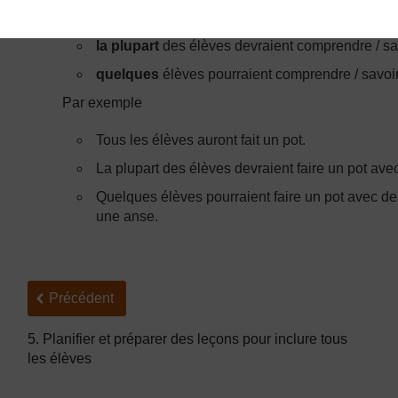
tous
les élèves comprendront / sauront /pourront
la plupart
des élèves devraient comprendre / sav
quelques
élèves pourraient comprendre / savoir 
Par exemple
Tous les élèves auront fait un pot.
La plupart des élèves devraient faire un pot ave
Quelques élèves pourraient faire un pot avec de
une anse.
Précédent
Précédent
5. Planifier et préparer des leçons pour inclure tous
les élèves