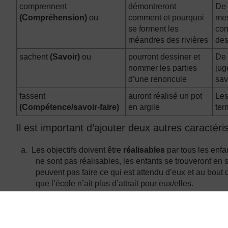
comprennent
démontreront
De 
(Compréhension)
ou
comment et pourquoi
mes
se forment les
com
méandres des rivières
des
sachent
(Savoir)
ou
pourront dessiner et
De 
nommer les parties
jug
d’une renoncule
sav
fassent
auront réalisé un pot
Les
(Compétence/savoir-faire)
en argile
ter
Il est important d’ajouter deux autres caractéri
a.
Les objectifs doivent être
réalisables
par tous les enfan
ne sont pas réalisables, les enfants se trouveront en s
peuvent pas faire ce qui est attendu d’eux et au bout
que l’école n’ait plus d’attrait pour eux/elles.