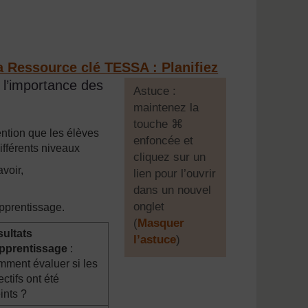
a Ressource clé TESSA : Planifiez
l’importance des
[
Astuce :
maintenez la
touche ⌘
ention que les élèves
enfoncée et
ifférents niveaux
cliquez sur un
voir,
lien pour l’ouvrir
dans un nouvel
onglet
apprentissage.
(
Masquer
ultats
l’astuce
)
apprentissage
:
ment évaluer si les
]
ectifs ont été
eints ?