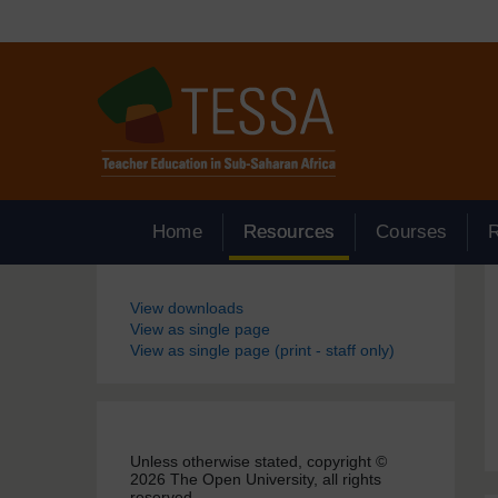
Passer au contenu principal
Home
Resources
Courses
Blocs
View downloads
View as single page
View as single page (print - staff only)
Unless otherwise stated, copyright ©
2026 The Open University, all rights
reserved.