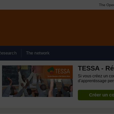
The Open
Research
The network
TESSA - Ré
Si vous créez un com
d'apprentissage pers
Créer un c