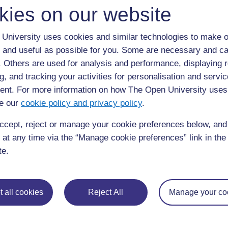
kies on our website
University uses cookies and similar technologies to make o
 and useful as possible for you. Some are necessary and ca
f. Others are used for analysis and performance, displaying 
g, and tracking your activities for personalisation and servic
nt. For more information on how The Open University uses
e our
cookie policy and privacy policy
.
ccept, reject or manage your cookie preferences below, an
 at any time via the “Manage cookie preferences” link in the 
te.
 all cookies
Reject All
Manage your co
b.
Les objectifs (et les résultats d’apprentissage) doivent
compte et reconnaître les talents et besoins de tous l
objectifs consiste à définir ce que :