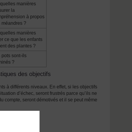
quelles manières
urer la
préhension à propos
 méandres ?
quelles manières
er ce que les enfants
ent des plantes ?
 pots sont-ils
minés ?
stiques des objectifs
ts à différents niveaux. En effet, si les objectifs
ituation d’échec, seront frustrés parce qu’ils ne
 du compte, seront démotivés et il se peut même