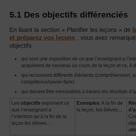
5.1 Des objectifs différenciés
En lisant la section « Planifier les leçons » de
l
et préparez vos leçons
, vous avez remarqué 
objectifs
qui sont une exposition de ce que l’enseignant a l’int
acquièrent de nouveau au cours de la leçon et ce, à d
qui recouvrent différents éléments (compréhension, sa
compétence/savoir-faire)
qui doivent être mesurables à travers les résultats d’
Les
objectifs
expriment ce
Exemples
: A la fin de
Rés
que l’enseignant a
la leçon, les élèves…
d’
l’intention qu’à la fin de la
Com
leçon les élèves…
obj
att