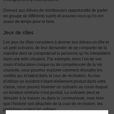
Donnez aux élèves de nombreuses opportunités de parler
en groupe de différents sujets et assurez-vous qu’ils ont
assez de temps pour le faire.
Jeux de rôles
Les jeux de rôles consistent à donner aux élèves un rôle et
un petit scénario, de leur demander de se comporter de la
manière dont se comporterait la personne qu’ils interprètent
dans une telle situation. Par exemple, dans l’un de vos
cours d’éducation civique ou de compétences de la vie
courante, vous pourriez explorer comment résoudre les
conflits qui éclatent dans la cour de récréation. Au lieu
d’utiliser un incident s’étant réellement produit dans votre
classe, vous pouvez inventer un scénario au cours duquel
un incident similaire s’est produit. Le scénario peut se
dérouler à la maison ou dans la communauté, mais bien
que l’histoire soit détachée de la cour de récréation, les
problèmes restent les mêmes.