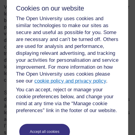
Cookies on our website
Vous pourriez donner des rôles à vos élèves et leur donner
le temps de réfléchir à la petite scène qu’ils vont jouer ou
The Open University uses cookies and
bien simplement leur demander de le faire sans
similar technologies to make our sites as
préparation. Vous devrez essayer les deux méthodes pour
secure and useful as possible for you. Some
voir quels sont leurs avantages respectifs. Vous pourriez
are necessary and can’t be turned off. Others
demander à un seul groupe de jouer devant le reste de la
are used for analysis and performance,
classe, ou bien vous pourriez laisser toute la classe
displaying relevant advertising, and tracking
travailler à la fois, en petits groupes (aucun groupe n’aura
your activities for personalisation and service
de public). Vous pourriez répartir vos élèves en groupes et
improvement. For more information on how
leur demander de choisir eux-mêmes leurs rôles avant de
leur donner le temps d’explorer la manière de résoudre le
The Open University uses cookies please
conflit.
see our
cookie policy and privacy policy
.
You can accept, reject or manage your
Si vous avez une classe à grand effectif ou une petite salle
cookie preferences below, and change your
de classe, vous devrez peut-être autoriser certains groupes
mind at any time via the “Manage cookie
à travailler dehors. Ces élèves doivent être conscients de
preferences” link in the footer of our website.
leurs responsabilités, être raisonnables et ne pas gêner les
autres classes qui travaillent, mais bien entendu pendant
l’activité vous circulerez et vous leur apporterez votre
Accept all cookies
soutien. Vous devrez réfléchir au type de retour que les