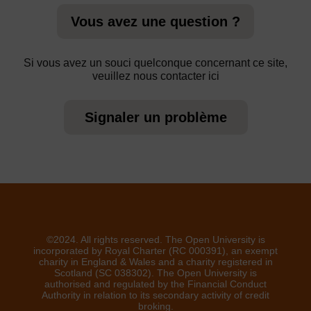
Vous avez une question ?
Si vous avez un souci quelconque concernant ce site,
veuillez nous contacter ici
Signaler un problème
©2024. All rights reserved. The Open University is
incorporated by Royal Charter (RC 000391), an exempt
charity in England & Wales and a charity registered in
Scotland (SC 038302). The Open University is
authorised and regulated by the Financial Conduct
Authority in relation to its secondary activity of credit
broking.