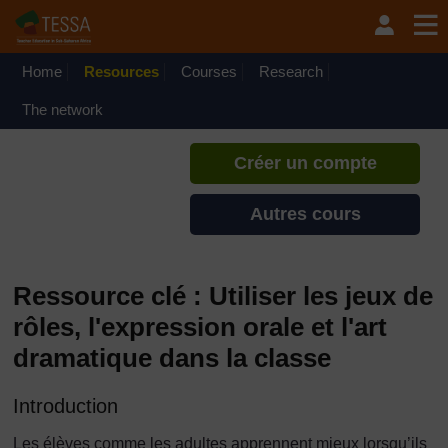
Passer au contenu principal
TESSA - Guinée Équatoriale
Si vous créez un compte, vous
pouvez établir un profil
Home
Resources
Courses
Research
d'apprentissage personnel sur ce
site.
The network
Créer un compte
Autres cours
Ressource clé : Utiliser les jeux de
rôles, l'expression orale et l'art
dramatique dans la classe
Introduction
Les élèves comme les adultes apprennent mieux lorsqu’ils