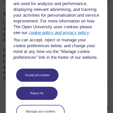
are used for analysis and performance,
displaying relevant advertising, and tracking
Introduction
your activities for personalisation and service
improvement. For more information on how
Quelles sont les puissantes forces naturelles à l’œuvre
The Open University uses cookies please
dans ce mouvement ? Qu’est-ce que la force, et comment
see our
cookie policy and privacy policy
.
expliquer ses effets ? Comment faisons-nous usage des
forces pour simplifier ou améliorer la vie ?
You can accept, reject or manage your
cookie preferences below, and change your
Dans cette section, vous allez examiner plusieurs
mind at any time via the “Manage cookie
méthodes pour découvrir comment les enfants expliquent
preferences” link in the footer of our website.
les forces à l’œuvre dans leur quotidien. En tant
qu’enseignant, votre défi est de les aider à explorer et
donner des explications possibles sur la façon dont les
Accept all cookies
forces provoquent des changements.
Reject All
Suivant
Suivant
1. Activités pour découvrir des forces à l’œuvre dans la vie
Manage your cookies