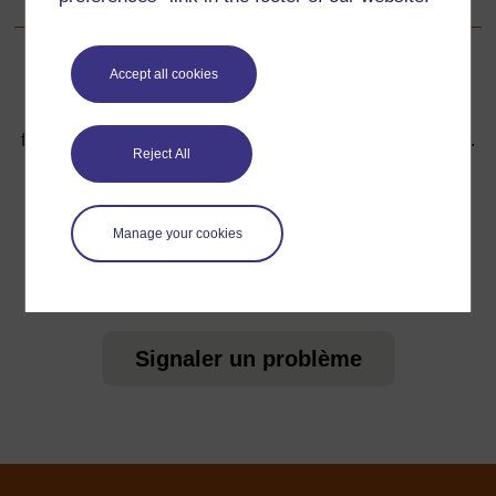
Accept all cookies
Pour de plus amples informations, référez-vous à notre
foire aux questions qui peut vous fournir l'aide nécessaire.
Reject All
Vous avez une question ?
Manage your cookies
Si vous avez un souci quelconque concernant ce site,
veuillez nous contacter ici
Signaler un problème