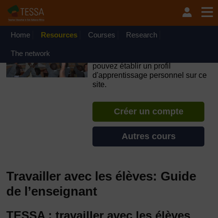
Passer au contenu principal
OpenLearn Create will be unavailable on Wednesday 12
August 2026 from 8am to 10.30am (GMT) due to routine
maintenance.
Home
Resources
Courses
Research
TESSA - Guinée Équatoriale
The network
Si vous créez un compte, vous
pouvez établir un profil
d'apprentissage personnel sur ce
site.
Créer un compte
Autres cours
Travailler avec les élèves: Guide
de l’enseignant
TESSA : travailler avec les élèves