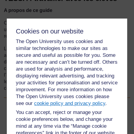
A propos de ce guide
Ce guide a pour but de soutenir les enseignants dans leur
utilisation du matériel pédagogique (aussi appelé les
Cookies on our website
ressources) et des activités TESSA dans leurs classes.
The Open University uses cookies and
similar technologies to make our sites as
Le matériel pédagogique et les ressources TESSA
secure and useful as possible for you. Some
améliorent l'enseignement et se concentrent sur le
développement de la pratique des enseignants dans leur
are necessary and can’t be turned off. Others
classe, dans les domaines clés du programme, à savoir,
are used for analysis and performance,
l’alphabétisation (lecture et écriture), les mathématiques,
displaying relevant advertising, and tracking
les sciences, les sciences humaines et arts et les
your activities for personalisation and service
compétences de la vie courante.
improvement. For more information on how
The Open University uses cookies please
see our
cookie policy and privacy policy
.
Suivant
Suivant
You can accept, reject or manage your
cookie preferences below, and change your
1. A quelle partie de votre programme TESSA peut-il
mind at any time via the “Manage cookie
s'insérer ?
preferences” link in the footer of our website.