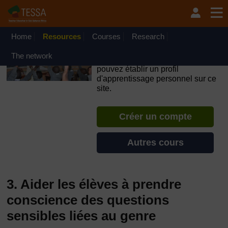
Passer au contenu principal
OpenLearn Create will be unavailable on Wednesday 12
August 2026 from 8am to 10.30am (GMT) due to routine
maintenance.
Home
Resources
Courses
Research
TESSA - Guinée Équatoriale
The network
Si vous créez un compte, vous
pouvez établir un profil
d'apprentissage personnel sur ce
site.
Créer un compte
Autres cours
3. Aider les élèves à prendre
conscience des questions
sensibles liées au genre