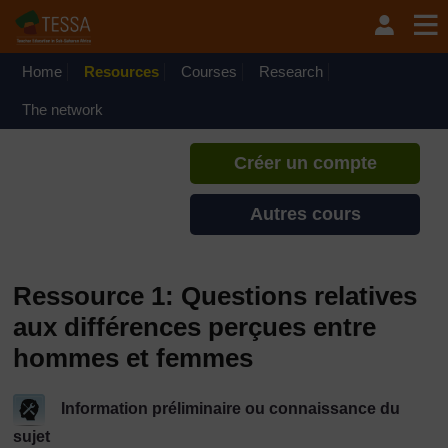
Passer au contenu principal
TESSA - Guinée Équatoriale
Si vous créez un compte, vous
pouvez établir un profil
Home
Resources
Courses
Research
d'apprentissage personnel sur ce
site.
The network
Créer un compte
Autres cours
Ressource 1: Questions relatives
aux différences perçues entre
hommes et femmes
Information préliminaire ou connaissance du
sujet