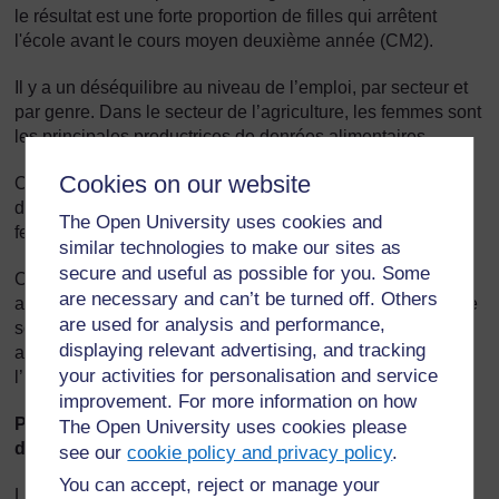
le résultat est une forte proportion de filles qui arrêtent
l'école avant le cours moyen deuxième année (CM2).
Il y a un déséquilibre au niveau de l’emploi, par secteur et
par genre. Dans le secteur de l’agriculture, les femmes sont
les principales productrices de denrées alimentaires.
Cookies on our website
On naît de genre masculin ou féminin, mais on apprend à
devenir des filles et des garçons qui deviennent des
The Open University uses cookies and
femmes ou des hommes.
similar technologies to make our sites as
secure and useful as possible for you. Some
On nous enseigne quels sont les comportements, les
are necessary and can’t be turned off. Others
attitudes, les rôles et les activités appropriés en fonction de
are used for analysis and performance,
son genre, ainsi que les rapports que nous devons avoir
displaying relevant advertising, and tracking
avec les autres. Ce comportement acquis est ce qui fait
your activities for personalisation and service
l’identité sexuelle et détermine les rôles des deux genres.
improvement. For more information on how
Problèmes rencontrés lors de l’enseignement des
The Open University uses cookies please
différences perçues entre les genres
see our
cookie policy and privacy policy
.
You can accept, reject or manage your
Les questions relatives aux différences entre les genres