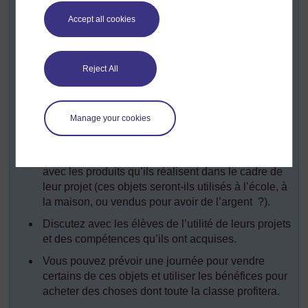
plastique pour le recyclage. Le genre d’activité que
Accept all cookies
vous pouvez faire dépend du contexte de l’école.
Les élèves choisissent de travailler sur un des
deux projets choisis. Vous aurez besoin de les
Reject All
aider lorsqu’ils prépareront leur projet et qu’ils
rassembleront les ressources. Les experts locaux
et les autres membres de la communauté peuvent
vous aider et vous conseiller sur ce que vous
Manage your cookies
devez faire.
Discutez avec les élèves de ce qu’ils peuvent faire
avec les produits qu’ils réalisent dans le cadre de
leur projet (ces objets seront-ils utilisés à l’école, à
la maison, ou vendus pour avoir de l’argent ?).
Discutez avec les élèves de l’utilité de leurs projets
et des compétences qu’ils ont acquises.
Vous pouvez prévoir une journée pour vendre
certains de ces objets et utiliser les bénéfices pour
acheter des choses dont toute la classe profitera.