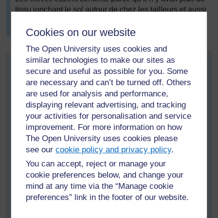
tissu jonchant le sol autour de chez les tailleurs et aussi
parce qu'ils mangeaient maintenant leur porridge avec
Cookies on our website
du sucre.
The Open University uses cookies and
Activité clé : Travailler pour notre
similar technologies to make our sites as
secure and useful as possible for you. Some
école
are necessary and can’t be turned off. Others
Il est maintenant temps de mettre à l’épreuve tout ce que
are used for analysis and performance,
vos élèves savent au sujet du travail et de l’emploi en
displaying relevant advertising, and tracking
leur faisant faire une activité dont bénéficieront l’école
your activities for personalisation and service
et/ou les familles.
improvement. For more information on how
Discutez et identifiez quelles sont les activités que
The Open University uses cookies please
les élèves peuvent faire dans le cadre de projets
see our
cookie policy and privacy policy
.
qui les aideront à développer des compétences
You can accept, reject or manage your
tout en étant bénéfiques à l’école ou à leurs
cookie preferences below, and change your
familles. Décidez ensemble des deux meilleures
mind at any time via the “Manage cookie
idées à réaliser. Ce peut être par exemple :
preferences” link in the footer of our website.
fabriquer des paniers, des tapis, des cordes ou des
balais ; ramasser des sacs et des bouteilles en