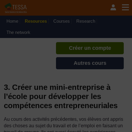
Passer au contenu principal
TESSA - Guinée Équatoriale
Si vous créez un compte, vous
pouvez établir un profil
Home
Resources
Courses
Research
d'apprentissage personnel sur ce
site.
The network
Créer un compte
Autres cours
3. Créer une mini-entreprise à
l’école pour développer les
compétences entrepreneuriales
Au cours des activités précédentes, vos élèves ont appris
des choses au sujet du travail et de l’emploi en faisant un