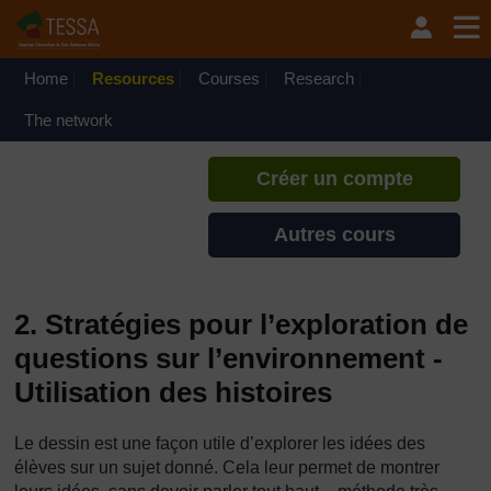
Passer au contenu principal
TESSA - Guinée Équatoriale
Si vous créez un compte, vous
pouvez établir un profil
Home
Resources
Courses
Research
d'apprentissage personnel sur ce
site.
The network
Créer un compte
Autres cours
2. Stratégies pour l’exploration de
questions sur l’environnement -
Utilisation des histoires
Le dessin est une façon utile d’explorer les idées des
élèves sur un sujet donné. Cela leur permet de montrer