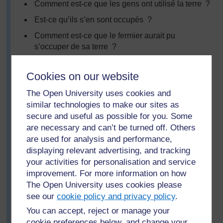
Comment est-ce que les gens ont utilisé la terre ?
Est-ce qu’ils s’en sont occupés ?
Comment est-ce que le fermier aurait pu
s’occuper de sa terre ?
Qui faisait le travail ?
Cookies on our website
Est-ce que la terre était productive ? Si oui,
pourquoi ? Si non, pourquoi pas ?
The Open University uses cookies and
similar technologies to make our sites as
Comment peut-on améliorer la façon dont on
secure and useful as possible for you. Some
s’occupe de la terre ?
are necessary and can’t be turned off. Others
D'autres questions se trouvent dans la
Ressource 4 :
are used for analysis and performance,
Questions concernant l’utilisation de la terre
.
displaying relevant advertising, and tracking
Avec la classe entière, ils ont réfléchi à toutes ces
your activities for personalisation and service
questions et ont partagé des idées.
improvement. For more information on how
À la fin de la journée, M. Napo a demandé aux élèves
The Open University uses cookies please
de regarder le long de la route, en rentrant chez eux, et
see our
cookie policy and privacy policy
.
d’observer les différentes façons dont la terre était
You can accept, reject or manage your
utilisée et de revenir le jour suivant avec tout ce qui
cookie preferences below, and change your