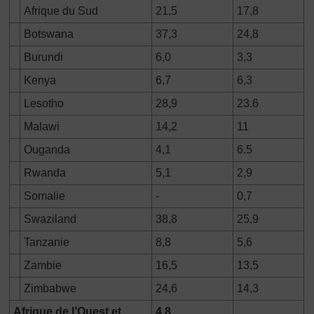
Afrique du Sud
21,5
17,8
Botswana
37,3
24,8
Burundi
6,0
3,3
Kenya
6,7
6,3
Lesotho
28,9
23.6
Malawi
14,2
11
Ouganda
4,1
6.5
Rwanda
5,1
2,9
Somalie
-
0,7
Swaziland
38,8
25,9
Tanzanie
8,8
5,6
Zambie
16,5
13,5
Zimbabwe
24,6
14,3
Afrique de l’Ouest et
4,8