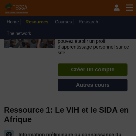
Passer au contenu principal
OpenLearn Create will be unavailable on Wednesday 12
August 2026 from 8am to 10.30am (GMT) due to routine
maintenance.
Home
Resources
Courses
Research
TESSA - Guinée Équatoriale
The network
Si vous créez un compte, vous
pouvez établir un profil
d'apprentissage personnel sur ce
site.
Créer un compte
Autres cours
Ressource 1: Le VIH et le SIDA en
Afrique
Information préliminaire ou connaissance du