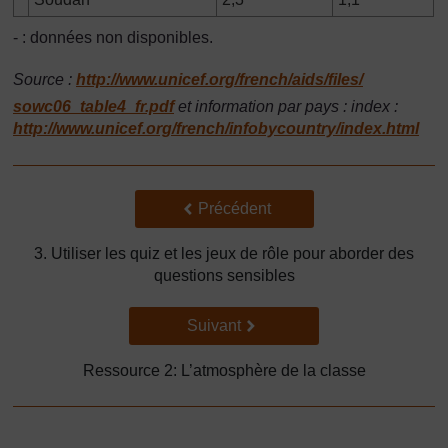
- : données non disponibles.
Source :
http://www.unicef.org/
french/
aids/
files/
sowc06_table4_fr.pdf
et information par pays : index :
http://www.unicef.org/
french/
infobycountry/
index.html
Précédent
Précédent
3. Utiliser les quiz et les jeux de rôle pour aborder des
questions sensibles
Suivant
Suivant
Ressource 2: L’atmosphère de la classe