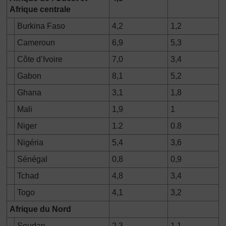
Afrique centrale
Burkina Faso
4,2
1,2
Cameroun
6,9
5,3
Côte d’Ivoire
7,0
3,4
Gabon
8,1
5,2
Ghana
3,1
1,8
Mali
1,9
1
Niger
1.2
0.8
Nigéria
5,4
3,6
Sénégal
0,8
0,9
Tchad
4,8
3,4
Togo
4,1
3,2
Afrique du Nord
Soudan
2,3
1,1