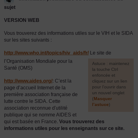
sujet
VERSION WEB
Vous trouverez des informations utiles sur le VIH et le SIDA
sur les sites suivants :
http://www.who.int/
topics/
hiv_aids/
fr/
Le site de
l’Organisation Mondiale pour la
[
Astuce : maintenez
Santé (OMS)
la touche Ctrl
enfoncée et
http://www.aides.org/
: C’est la
cliquez sur un lien
pour l’ouvrir dans
page d’accueil Internet de la
un nouvel onglet
première association française de
(
Masquer
lutte contre le SIDA. Cette
l’astuce
)
association reconnue d'utilité
publique qui se nomme AIDES et
]
qui est basée en France.
Vous trouverez des
informations utiles pour les enseignants sur ce site.