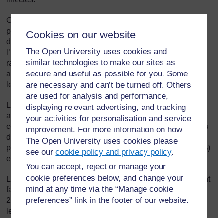
On a noté une régression légère de la proportion de la
population infectée dans la majorité des pays. Cependant,
Cookies on our website
dans trois pays du sud de l’Afrique où la fréquence de
The Open University uses cookies and
l’infection des adultes par le VIH avait augmenté plus
similar technologies to make our sites as
rapidement qu’on ne l’imaginait possible, le taux demeure
secure and useful as possible for you. Some
au-dessus des 20 %. Ces pays sont le Botswana (24,8 %),
le Lesotho (23,6 %) et le Swaziland (25,9 %).
are necessary and can’t be turned off. Others
are used for analysis and performance,
L’Afrique de l’Ouest et l’Afrique Centrale ont été moins
displaying relevant advertising, and tracking
affectées par le VIH, mais la fréquence de l'infection dans
your activities for personalisation and service
certains pays a augmenté progressivement jusqu’au milieu
improvement. For more information on how
des années 2000. On estime que la proportion de
The Open University uses cookies please
personnes infectées dépasse les 5 % au Cameroun (5,3 %)
see our
cookie policy and privacy policy
.
et au Gabon (5.2 %).
You can accept, reject or manage your
cookie preferences below, and change your
Le taux d’infection au niveau national est resté relativement
mind at any time via the “Manage cookie
faible au Togo. Parmi les 15-49, le taux était de à 3,3 % en
preferences” link in the footer of our website.
2009. Mais les résultats d’autres recherches montrent que
les taux d’infection par le VIH varient beaucoup selon les