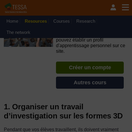
Passer au contenu principal
OpenLearn Create will be unavailable on Wednesday 12
August 2026 from 8am to 10.30am (GMT) due to routine
maintenance.
Home
Resources
Courses
Research
TESSA - Guinée Équatoriale
The network
Si vous créez un compte, vous
pouvez établir un profil
d'apprentissage personnel sur ce
site.
Créer un compte
Autres cours
1. Organiser un travail
d’investigation sur les formes 3D
Pendant que vos élèves travaillent, ils doivent vraiment