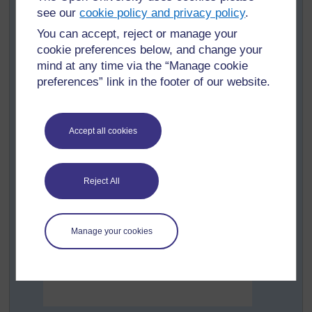
colle ou du scotch et quatre feuilles de papier A4.
see our
cookie policy and privacy policy
.
Dites aux élèves qu’ensemble ils vont explorer
You can accept, reject or manage your
comment créer une boîte de la même forme que la
cookie preferences below, and change your
boîte (un prisme rectangulaire - voir ci-dessous) en
mind at any time via the “Manage cookie
utilisant une feuille A4 et en dessinant, en pliant et
preferences” link in the footer of our website.
en collant.
Accept all cookies
Reject All
Manage your cookies