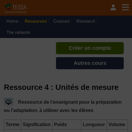
Passer au contenu principal
TESSA - Guinée Équatoriale
Si vous créez un compte, vous
pouvez établir un profil
Home
Resources
Courses
Research
d'apprentissage personnel sur ce
site.
The network
Créer un compte
Autres cours
Ressource 4 : Unités de mesure
Ressource de l’enseignant pour la préparation
ou l’adaptation, à utiliser avec les élèves
Terme
Signification
Poids
Longueur
Volume