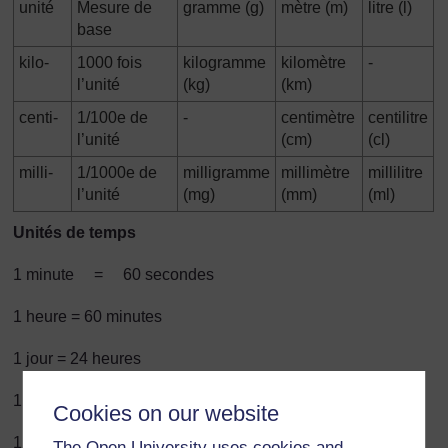
unité
Mesure de
gramme (g)
mètre (m)
litre (l)
base
kilo-
1000 fois
kilogramme
kilomètre
-
l’unité
(kg)
(km)
centi-
1/100e de
-
centimètre
centilitre
l’unité
(cm)
(cl)
milli-
1/1000e de
milligramme
millimètre
millilitre
l’unité
(mg)
(mm)
(ml)
Unités de temps
1 minute = 60 secondes
1 heure = 60 minutes
1 jour = 24 heures
1 semaine = 7 jours
Cookies on our website
15 jours = 2 semaines
The Open University uses cookies and