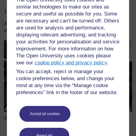
similar technologies to make our sites as
1 an = 12 mois = 52 semaines = 365 jours
secure and useful as possible for you. Some
are necessary and can’t be turned off. Others
A votre avis, comment ces marchandes sur un marché
are used for analysis and performance,
d’Assigamé mesurent-elles leurs marchandises ?
displaying relevant advertising, and tracking
your activities for personalisation and service
improvement. For more information on how
The Open University uses cookies please
see our
cookie policy and privacy policy
.
You can accept, reject or manage your
cookie preferences below, and change your
mind at any time via the “Manage cookie
preferences” link in the footer of our website.
Accept all cookies
Source: K. Agbogan
Reject All