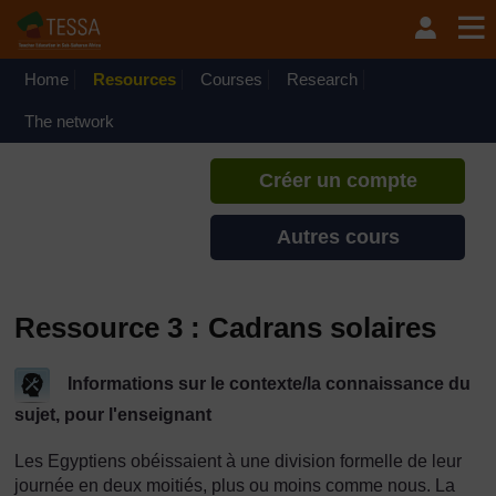
Passer au contenu principal
TESSA - Guinée Équatoriale
Si vous créez un compte, vous
pouvez établir un profil
Home
Resources
Courses
Research
d'apprentissage personnel sur ce
site.
The network
Créer un compte
Autres cours
Ressource 3 : Cadrans solaires
Informations sur le contexte/la connaissance du
sujet, pour l'enseignant
Les Egyptiens obéissaient à une division formelle de leur
journée en deux moitiés, plus ou moins comme nous. La