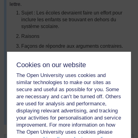
lettre.
Sujet : Les écoles devraient faire un effort pour
inclure les enfants se trouvant en dehors du
système scolaire.
Raisons
Façons de répondre aux arguments contraires.
Notre expérience.
Cookies on our website
Succès et défis.
The Open University uses cookies and
Répéter le sujet.
similar technologies to make our sites as
Viviane a fourni aux élèves des orientations sur le type
secure and useful as possible for you. Some
de phrases à utiliser, en particulier pour 2 et 3, pour
are necessary and can’t be turned off. Others
présenter leurs arguments logiquement. Ils ont
are used for analysis and performance,
demandé à un enseignant qui avait accès à un
displaying relevant advertising, and tracking
ordinateur de taper leur lettre, et ont envoyé des copies
your activities for personalisation and service
aux journaux (voir la lettre dans la
Ressource 5
).
improvement. For more information on how
The Open University uses cookies please