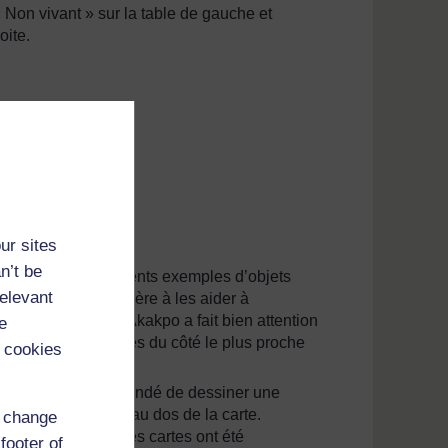
 « Non vivant » sur la table de gauche et
oite.
ur sites
n’t be
et rapporter différents exemples d’objets
relevant
ent rapporté de manière à les aider à
 non vivants. Mme Akakpo a fait bien attention
e
le papier soient placés du côté le plus proche
 cookies
élèves et leur a demandé de dessiner une
nte ou de l’animal au dos de la carte.
d change
rent des autres. Les cartes ont été
footer of