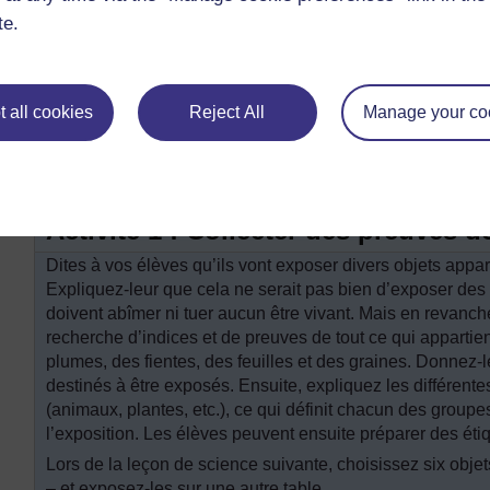
rapportées au bureau et triées, affichées et discutées. M
te.
cartes. (Elle avait à l’esprit le schéma organisationnel d
embrouiller les élèves en leur donnant trop d’explicatio
Mme Akakpo a terminé la leçon en demandant aux élèves 
 all cookies
Reject All
Manage your co
les trier en mettant d’un côté les objets ayant été vivant
jamais été vivants. Les élèves ont travaillé en groupes 
la plupart des objets exposés.
Activité 1 : Collecter des preuves d
Dites à vos élèves qu’ils vont exposer divers objets appa
Expliquez-leur que cela ne serait pas bien d’exposer des 
doivent abîmer ni tuer aucun être vivant. Mais en revanche, 
recherche d’indices et de preuves de tout ce qui apparti
plumes, des fientes, des feuilles et des graines. Donnez-l
destinés à être exposés. Ensuite, expliquez les différente
(animaux, plantes, etc.), ce qui définit chacun des group
l’exposition. Les élèves peuvent ensuite préparer des étiq
Lors de la leçon de science suivante, choisissez six objets
– et exposez-les sur une autre table.