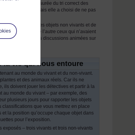
me Akakpo s’est assurée du tri correct des
e la
Ressource 2
mais elle a choisi de ne pas
ns prématurément.)
d’observer tous les objets non vivants et de
okies
s dans le passé et de l’autre ceux qui n’avaient
et cela a entraîné des discussions animées sur
e la vie qui nous entoure
rtenant au monde du vivant et du non-vivant.
plantes et des animaux réels. Car ils ne
ils doivent jouer les détectives et partir à la
ent au monde du vivant – par exemple, des
eur plusieurs jours pour rapporter les objets
s classifications que vous mettrez en place
es et la position qu’occupe chaque objet dans
uettes pour l’exposition.
 exposés – trois vivants et trois non-vivants