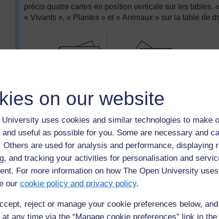
précis quatre cartes en position verticale sur les tables.
« Vivants », « Plantes » et « Animaux » sur la table de dr
kies on our website
University uses cookies and similar technologies to make o
 and useful as possible for you. Some are necessary and ca
Mme Akakpo a donné à la classe cinq minutes pour sortir 
f. Others are used for analysis and performance, displaying 
non vivants. Elle a fait des remarques sur ce qu’ils avai
regrouper les objets similaires sur la table des éléments
g, and tracking your activities for personalisation and servic
à ce que les objets tels que les os, le bois, le carton et 
nt. For more information on how The Open University uses
de la table des êtres vivants. Pourquoi a-t-elle fait cela ?
e our
cookie policy and privacy policy
.
Ensuite, elle a distribué une petite carte à chacun des 
plante ou un animal d’un côté et d’écrire le nom de la pla
ccept, reject or manage your cookie preferences below, an
Chaque dessin devait représenter quelque chose de diffé
 at any time via the “Manage cookie preferences” link in the 