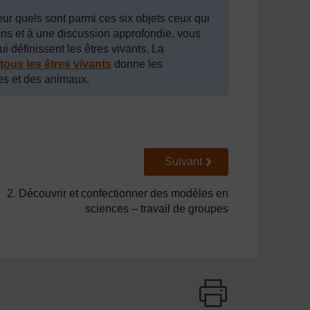
r quels sont parmi ces six objets ceux qui
ons et à une discussion approfondie, vous
qui définissent les êtres vivants. La
ous les êtres vivants
donne les
es et des animaux.
Suivant
Suivant
2. Découvrir et confectionner des modèles en
sciences – travail de groupes