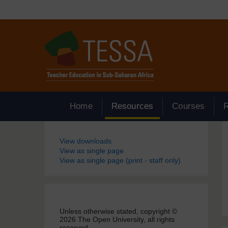
Passer au contenu principal
Home
Resources
Courses
Blocs
View downloads
View as single page
View as single page (print - staff only)
Unless otherwise stated, copyright ©
2026 The Open University, all rights
reserved.