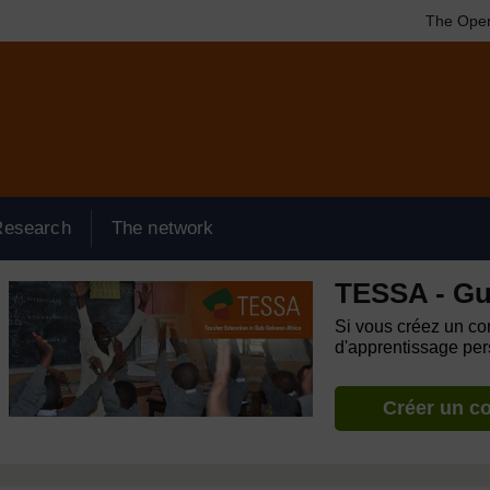
The Open
Research
The network
TESSA - Gu
Si vous créez un com
d'apprentissage pers
Créer un c