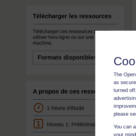
Télécharger les ressources
Télécharger ces ressources pour les
utiliser hors-ligne ou sur une autre
machine.
Formats
Coo
disponibles
The Open 
as secure
turned of
A propos de ces ressources
advertisin
improveme
1 heure d'étude
please se
1
Niveau 1: Préliminaire
You can a
your mind