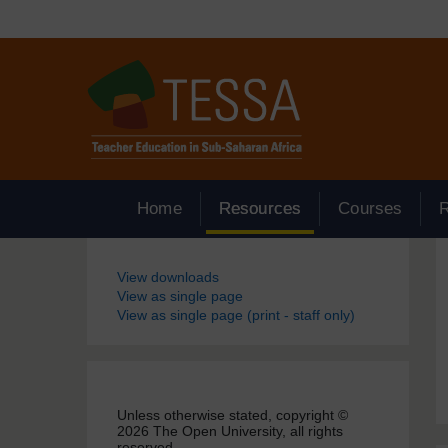
Passer au contenu principal
Home
Resources
Courses
Blocs
View downloads
View as single page
View as single page (print - staff only)
Unless otherwise stated, copyright ©
2026 The Open University, all rights
reserved.