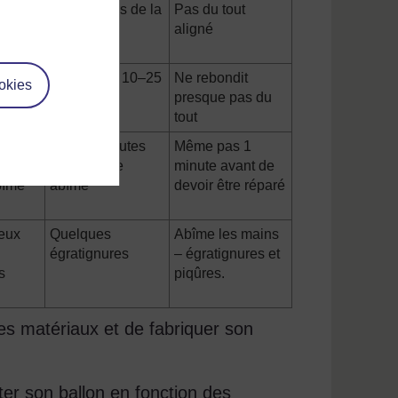
 hors
>10 cm hors de la
Pas du tout
gne
ligne
aligné
5–50
Seulement 10–25
Ne rebondit
okies
cm
presque pas du
tout
 2–5
Dure 2 minutes
Même pas 1
 avant
avant d’être
minute avant de
bîmé
abîmé
devoir être réparé
eux
Quelques
Abîme les mains
égratignures
– égratignures et
s
piqûres.
s matériaux et de fabriquer son
r son ballon en fonction des