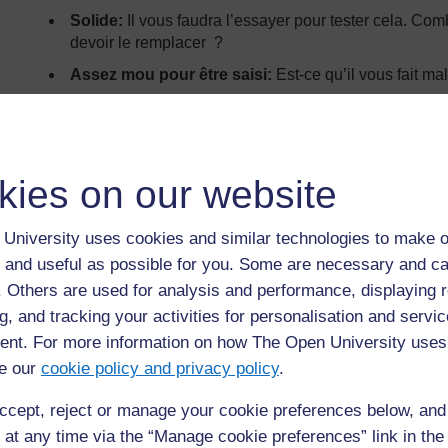
Solide:
Il vous faudra l’essayer pour tester cela. Co
devoir le remplacer ?
Assez mou pour être saisi:
Est-ce qu’il vous fait m
Enfin, vous devrez établir des notes pour les 
essayer pour voir si ça marche (un exemple est
Vous devrez créer ce barème au tableau avec 
kies on our website
votre classe en groupes – chaque groupe étan
propriété.
University uses cookies and similar technologies to make o
 and useful as possible for you. Some are necessary and ca
SCORE
5
4
3
f. Others are used for analysis and performance, displaying 
pour le
g, and tracking your activities for personalisation and servic
BALLON
nt. For more information on how The Open University uses
Forme et
Passe
Presque,
espaces
e our
cookie policy and privacy policy
.
taille
pratiquement
mais espace
uniform
parfaitement dans
uniforme <1
cm
ccept, reject or manage your cookie preferences below, an
la boucle
cm
 at any time via the “Manage cookie preferences” link in the 