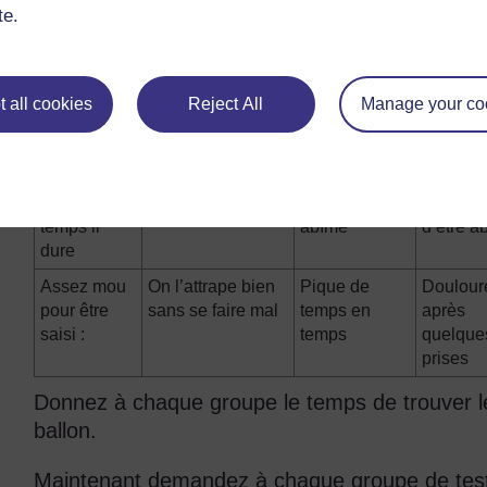
Roule droit :
Parfaitement le
<5 cm hors de
5–10 cm
te.
long d’une ligne
la ligne
de la li
droite
Rebondit de
Environ 1 m
Plus de 50 cm
Entre 2
 all cookies
Reject All
Manage your co
1,5 m
cm
Solide –
Dure plus de 10
5–10 minutes
Dure de
combien de
minutes
avant d’être
minutes
temps il
abîmé
d’être a
dure
Assez mou
On l’attrape bien
Pique de
Doulour
pour être
sans se faire mal
temps en
après
saisi :
temps
quelque
prises
Donnez à chaque groupe le temps de trouver le
ballon.
Maintenant demandez à chaque groupe de teste