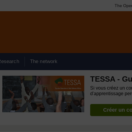
The Open
Research
The network
TESSA - Gu
Si vous créez un com
d'apprentissage pers
Créer un c