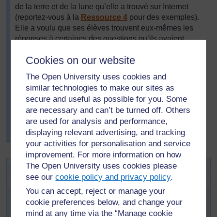
de la terre et de la lune qu’elle a trouvé sur Internet
(reportez-vous à la
Ressource 4
pour des exemples).
Elle a voulu que ses élèves trouvent eux-mêmes les
réponses à certaines des questions qu’ils avaient
posées sur le soleil, la terre, la lune et d’autres
Cookies on our website
planètes. Les questions étaient listées sur une feuille à
côté de l’ordinateur et les groupes de quatre/cinq
The Open University uses cookies and
élèves devaient essayer de trouver les réponses en
similar technologies to make our sites as
observant la simulation.
secure and useful as possible for you. Some
Le reste de la classe a écrit pendant ce temps des
are necessary and can’t be turned off. Others
poèmes sur leur sentiment de faire partie du système
are used for analysis and performance,
solaire, ce dont ils avaient discuté avec toute la classe
displaying relevant advertising, and tracking
au début de la leçon.
your activities for personalisation and service
improvement. For more information on how
Activité clé : Modélisation du
The Open University uses cookies please
see our
cookie policy and privacy policy
.
système solaire
You can accept, reject or manage your
Démarrez par un remue-méninges sur le système
cookie preferences below, and change your
solaire. (Voir
la ressource clé :
Utiliser les cartes
mind at any time via the “Manage cookie