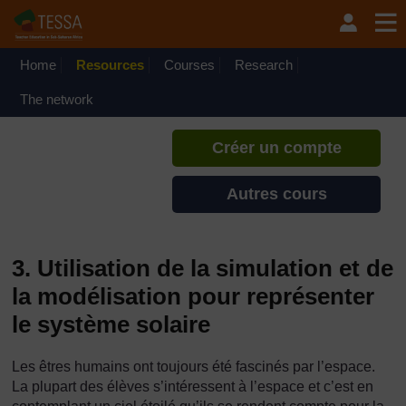
Passer au contenu principal
TESSA - Guinée Équatoriale
Si vous créez un compte, vous
pouvez établir un profil
Home
Resources
Courses
Research
d'apprentissage personnel sur ce
site.
The network
Créer un compte
Autres cours
3. Utilisation de la simulation et de
la modélisation pour représenter
le système solaire
Les êtres humains ont toujours été fascinés par l’espace.
La plupart des élèves s’intéressent à l’espace et c’est en